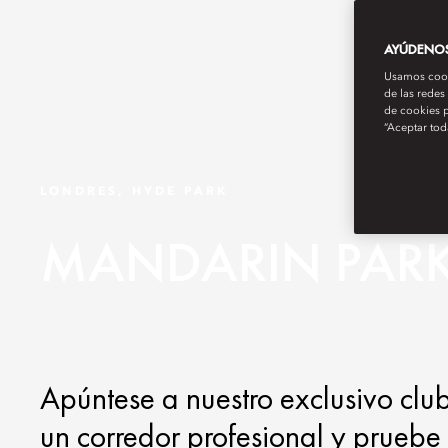
AYÚDENOS 
Usamos cooki
de las redes
de cookies p
“Aceptar tod
LONDRES, HYDE PARK
MANDARIN PAR
Apúntese a nuestro exclusivo clu
un corredor profesional y pruebe 