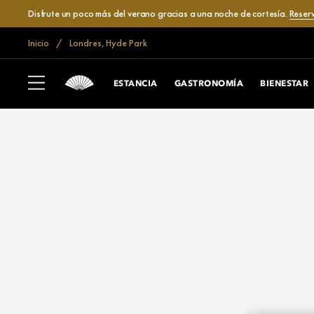
Disfrute un poco más del verano gracias a una noche de cortesía.
Reser
Inicio
Londres, Hyde Park
ESTANCIA
GASTRONOMÍA
BIENESTAR