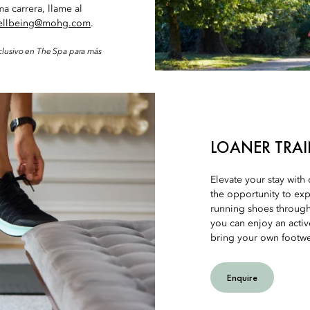
a carrera, llame al
ellbeing@mohg.com
.
clusivo en The Spa para más
LOANER TRA
Elevate your stay with
the opportunity to exp
running shoes througho
you can enjoy an acti
bring your own footwe
Enquire