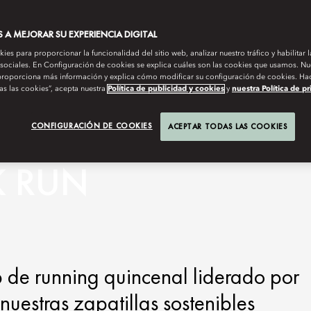
A MEJORAR SU EXPERIENCIA DIGITAL
es para proporcionar la funcionalidad del sitio web, analizar nuestro tráfico y habilitar 
 sociales. En Configuración de cookies se explica cuáles son las cookies que usamos. Nue
roporciona más información y explica cómo modificar su configuración de cookies. Hac
as las cookies”, acepta nuestra
Política de publicidad y cookies
y
nuestra Política de p
CONFIGURACIÓN DE COOKIES
ACEPTAR TODAS LAS COOKIES
K RUN
b de running quincenal liderado por
nuestras zapatillas sostenibles