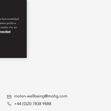
la funcionalidad
stra política
iendo clic en
rivacidad
.
molon-wellbeing@mohg.com
+44 (0)20 7838 9888