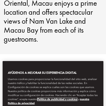
Oriental, Macau enjoys a prime
location and offers spectacular
views of Nam Van Lake and
Macau Bay from each of its
guestrooms.
Ver todo
Habitaciones
Suites
Habitaciones para per
AYÚDENOS A MEJORAR SU EXPERIENCIA DIGITAL
Usamos cookies para proporcionar la funcionalidad del sitio web, analizar
nuestro tráfico y habilitar la funcionalidad de las redes sociales. En
Configuración de cookies se explica cuáles son las cookies que usamos.
Nuestra política de cookies proporciona más información y explica cómo
modificar su configuración de cookies. Haciendo clic en “Aceptar todas las
cookies”, acepta nuestra
Política de publicidad y cookies
y
nuestra
Política de privacidad
.