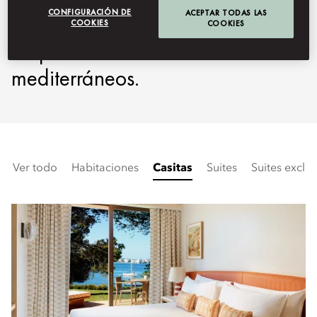
CONFIGURACIÓN DE
ACEPTAR TODAS LAS
rodeadas de pinos y abiertas a
COOKIES
COOKIES
amplios horizontes
mediterráneos.
Ver todo
Habitaciones
Casitas
Suites
Suites exclus