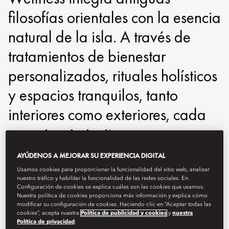
filosofías orientales con la esencia
natural de la isla. A través de
tratamientos de bienestar
personalizados, rituales holísticos
y espacios tranquilos, tanto
interiores como exteriores, cada
experiencia invita a una
profunda renovación, armonía y
AYÚDENOS A MEJORAR SU EXPERIENCIA DIGITAL
calma reparadora.
Usamos cookies para proporcionar la funcionalidad del sitio web, analizar
nuestro tráfico y habilitar la funcionalidad de las redes sociales. En
Configuración de cookies se explica cuáles son las cookies que usamos.
Nuestra política de cookies proporciona más información y explica cómo
momal-spa@mohg.com
modificar su configuración de cookies. Haciendo clic en “Aceptar todas las
+34 971 88 00 08
cookies”, acepta nuestra
Política de publicidad y cookies
y
nuestra
Política de privacidad
.