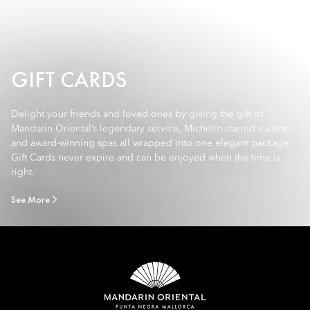
GIFT CARDS
Delight your friends and loved ones by giving the gift of
Mandarin Oriental’s legendary service, Michelin-starred cuisine
and award-winning spas all wrapped into one elegant package.
Gift Cards never expire and can be enjoyed when the time is
right.
See More