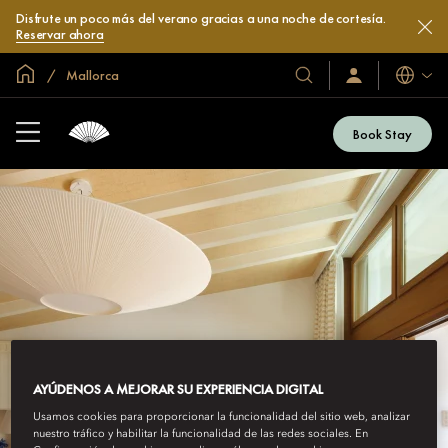
Disfrute un poco más del verano gracias a una noche de cortesía.
Reservar ahora
Inicio
Mallorca
Idiomas
Nuestros
Iniciar
sesión
hoteles
/
y
Unirse
Book Stay
ahora
resorts
AYÚDENOS A MEJORAR SU EXPERIENCIA DIGITAL
Usamos cookies para proporcionar la funcionalidad del sitio web, analizar
nuestro tráfico y habilitar la funcionalidad de las redes sociales. En