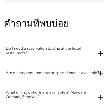
คำถามที่พบบ่อย
Do I need a reservation to dine at the hotel
restaurants?
Reservations are highly recommended for all restaurants. The
Bamboo Bar welcomes guests on a walk-in basis.
Are dietary requirements or special menus available?
Yes. Our culinary teams are pleased to accommodate a wide
What dining options are available at Mandarin
range of dietary requirements — including vegetarian, vegan,
Oriental, Bangkok?
and allergen-specific requests — with advance notice. Guests
are encouraged to inform the restaurant at the time of