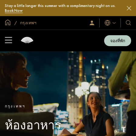
Stay a little longer this summer with a complimentary night on us.
Book Now
หน้าหลักทั่วโลก
กรุงเทพฯ
ลงชื่อ
โรงแ
ภาษา
เข้า
และ
ใช้
รีสอร
/
จองที่พัก
สมัคร
ของ
เข้า
เรา
ร่วม
เลย
กรุงเทพฯ
ห้องอาหาร