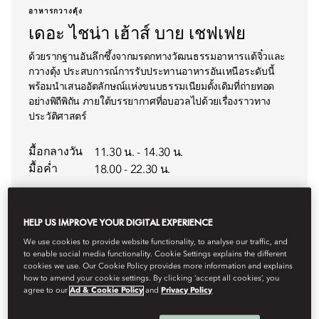
อาหารกวางตุ้ง
เดอะ ไชน่า เฮ้าส์ บาย เชฟเฟย
ด้วยรากฐานอันลึกซึ้งจากมรดกทางวัฒนธรรมอาหารแต้จิ๋วและ
กวางตุ้ง ประสบการณ์การรับประทานอาหารอันเหนือระดับนี้
พร้อมนำเสนออัตลักษณ์แห่งขนบธรรมเนียมดั้งเดิมที่ถ่ายทอด
อย่างพิถีพิถัน ภายใต้บรรยากาศที่อบอวลไปด้วยเรื่องราวทาง
ประวัติศาสตร์
มื้อกลางวัน
11.30 น. - 14.30 น.
มื้อค่ำ
18.00 - 22.30 น.
HELP US IMPROVE YOUR DIGITAL EXPERIENCE
We use cookies to provide website functionality, to analyse our traffic, and
รายละเอียด
จองโต๊ะ
to enable social media functionality. Cookie Settings explains the different
cookies we use. Our Cookie Policy provides more information and explains
how to amend your cookie settings. By clicking ‘accept all cookies’, you
agree to our
Ad & Cookie Policy
and
Privacy Policy