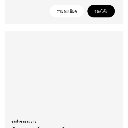
รายละเอียด
จองโต๊ะ
ชุดน้ำชายามบ่าย