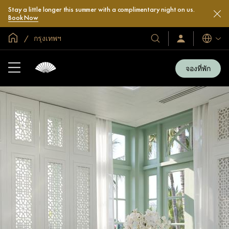
Stay a little longer this summer with a complimentary night on us.
Book Now
หน้าหลักทั่วโลก
กรุงเทพฯ
โรงแรม
ลงชื่อ
ภาษา
เข้า
และ
ใช้
รีสอร์ท
/
จองที่พัก
สมัคร
ของ
เข้า
เรา
ร่วม
เลย