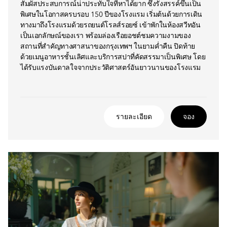
สัมผัสประสบการณ์น่าประทับใจที่หาได้ยาก ซึ่งรังสรรค์ขึ้นเป็น
พิเศษในโอกาสครบรอบ 150 ปีของโรงแรม เริ่มต้นด้วยการเดิน
ทางมาถึงโรงแรมด้วยรถยนต์โรลส์รอยซ์ เข้าพักในห้องสวีทอัน
เป็นเอกลักษณ์ของเรา พร้อมล่องเรือยอชต์ชมความงามของ
สถานที่สำคัญทางศาสนาของกรุงเทพฯ ในยามค่ำคืน ปิดท้าย
ด้วยเมนูอาหารชั้นเลิศและบริการสปาที่คัดสรรมาเป็นพิเศษ โดย
ได้รับแรงบันดาลใจจากประวัติศาสตร์อันยาวนานของโรงแรม
รายละเอียด
จอง