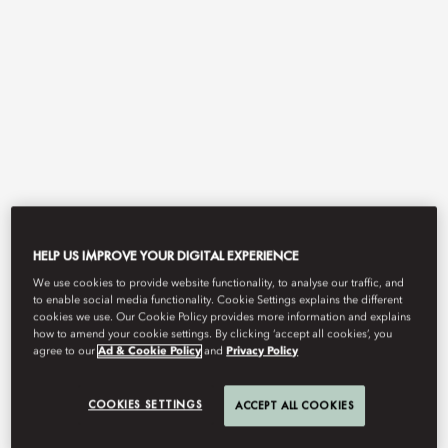
ดูทั้งหมด
HELP US IMPROVE YOUR DIGITAL EXPERIENCE
แมนดาริน โอเรียนเต็ล
We use cookies to provide website functionality, to analyse our traffic, and
to enable social media functionality. Cookie Settings explains the different
cookies we use. Our Cookie Policy provides more information and explains
ช็อป
how to amend your cookie settings. By clicking ‘accept all cookies’, you
agree to our
Ad & Cookie Policy
and
Privacy Policy
COOKIES SETTINGS
ACCEPT ALL COOKIES
โลกแห่งขนมหวานที่น่าลิ้มลอง