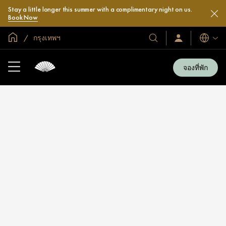
Stay a little longer this summer with a complimentary night on us.
Book Now
หน้าหลักทั่วโลก
กรุงเทพฯ
โรงแรม
ลงชื่อ
ภาษา
เข้า
และ
ใช้
รีสอร์ท
/
จองที่พัก
สมัคร
ของ
เข้า
เรา
ร่วม
เลย