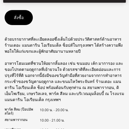
สั่งซื้อ
ด้วยบรรยากาศที่ละเอียดลออซึ่งเต็มไปด้วยประวัติศาสตร์ด้านอาหาร
ร้านเดอะ แมนดาริน โอเรียนเต็ล ช็อปส์ในกรุงเทพฯ ได้สร้างความพึง
พอใจให้แก่แขกและผู้พักอาศัยมานานหลายปี
อาหารโฮมเมดที่ชวนให้อยากลิ้มลอง เช่น ขนมอบ เค้ก มาการอง และ
ของโปรดตามฤดูกาลที่เย้ายวนใจ ด้วยรสชาติที่ละเอียดอ่อนและการ
ปรุงที่ไร้ที่ติ นอกจากนี้ยังมีของขวัญทำมือที่สวยงามจากการทำอาหาร
กระเช้าของขวัญตามฤดูกาล และขนมไหว้พระจันทร์ ร้านเดอะ แมน
ดาริน โอเรียนเต็ล ช็อป พร้อมต้อนรับทุกท่าน ณ สยามพารากอน, ดิ
เอ็มโพเรียม, เกษรวิลเลจ, พาร์ค สีลม และบริเวณมุมล็อบบี้ ณ โรงแรม
แมนดาริน โอเรียนเต็ล กรุงเทพฯ
พาร์ค สีลม (ป๊อปอัพ
10.00 น. - 20.00 น.
สโตร์)
สยามพารากอน
10.00 - 21.00 น.