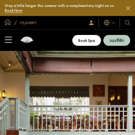
Stay a little longer this summer with a complimentary night on us.
Book Now
หน้าหลักทั่วโลก
กรุงเทพฯ
ลงชื่อ
โรงแ
ภาษา
เข้า
และ
ใช้
รีสอร
/
Book Spa
จองที่พัก
สมัคร
ของ
เข้า
เรา
ร่วม
เลย