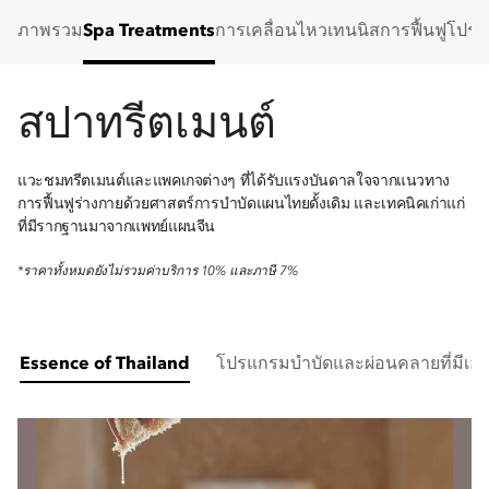
ภาพรวม
Spa Treatments
การเคลื่อนไหว
เทนนิส
การฟื้นฟู
โปรแ
สปาทรีตเมนต์
แวะชมทรีตเมนต์และแพคเกจต่างๆ ที่ได้รับแรงบันดาลใจจากแนวทาง
การฟื้นฟูร่างกายด้วยศาสตร์การบำบัดแผนไทยดั้งเดิม และเทคนิคเก่าแก่
ที่มีรากฐานมาจากแพทย์แผนจีน
*ราคาทั้งหมดยังไม่รวมค่าบริการ 10% และภาษี 7%
Essence of Thailand
โปรแกรมบำบัดและผ่อนคลายที่มีเอก