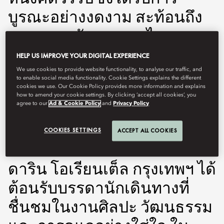
บูรณะอย่างงดงาม สะท้อนถึง
มรดกทางวัฒนธรรมไทยและ
จิตวิญญาณแห่งการดูแล
HELP US IMPROVE YOUR DIGITAL EXPERIENCE
สุขภาพอย่างใส่ใจในทุกราย
We use cookies to provide website functionality, to analyse our traffic, and
to enable social media functionality. Cookie Settings explains the different
ละเอียด สถานที่ที่ภูมิปัญญา
cookies we use. Our Cookie Policy provides more information and explains
how to amend your cookie settings. By clicking ‘accept all cookies’, you
agree to our
Ad & Cookie Policy
and
Privacy Policy
ดั้งเดิมมาบรรจบกับวิถีปฏิบัติ
สมัยใหม่ในบรรยากาศอันสงบ
COOKIES SETTINGS
ACCEPT ALL COOKIES
เงียบ กว่า 150 ปีที่โรงแรมแมน
ดาริน โอเรียนเต็ล กรุงเทพฯ ได้
ต้อนรับบรรดานักเดินทางที่
ชื่นชมในงานศิลปะ วัฒนธรรม