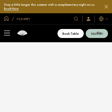
Stay a little longer this summer with a complimentary night on us.
Book Now
หน้าหลักทั่วโลก
กรุงเทพฯ
โรงแรม
ลงชื่อ
ภาษา
เข้า
และ
ใช้
รีสอร์ท
/
Book Table
จองที่พัก
สมัคร
ของ
เข้า
เรา
ร่วม
เลย