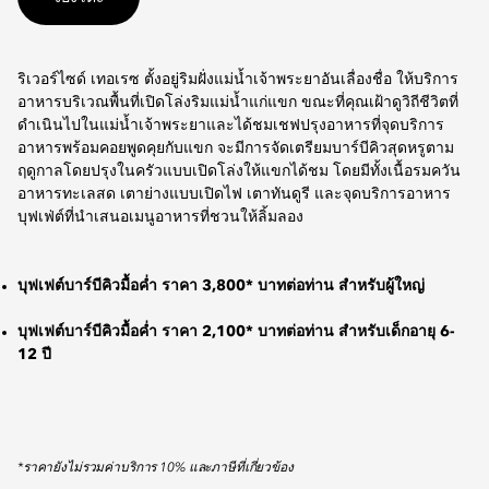
ริเวอร์ไซด์ เทอเรซ ตั้งอยู่ริมฝั่งแม่น้ำเจ้าพระยาอันเลื่องชื่อ ให้บริการ
อาหารบริเวณพื้นที่เปิดโล่งริมแม่น้ำแก่แขก ขณะที่คุณเฝ้าดูวิถีชีวิตที่
ดำเนินไปในแม่น้ำเจ้าพระยาและได้ชมเชฟปรุงอาหารที่จุดบริการ
อาหารพร้อมคอยพูดคุยกับแขก จะมีการจัดเตรียมบาร์บีคิวสุดหรูตาม
ฤดูกาลโดยปรุงในครัวแบบเปิดโล่งให้แขกได้ชม โดยมีทั้งเนื้อรมควัน
อาหารทะเลสด เตาย่างแบบเปิดไฟ เตาทันดูรี และจุดบริการอาหาร
บุฟเฟ่ต์ที่นำเสนอเมนูอาหารที่ชวนให้ลิ้มลอง
บุฟเฟต์บาร์บีคิวมื้อค่ำ ราคา 3,800* บาทต่อท่าน สำหรับผู้ใหญ่
บุฟเฟต์บาร์บีคิวมื้อค่ำ ราคา 2,100* บาทต่อท่าน สำหรับเด็กอายุ 6-
12 ปี
*ราคายังไม่รวมค่าบริการ 10% และภาษีที่เกี่ยวข้อง