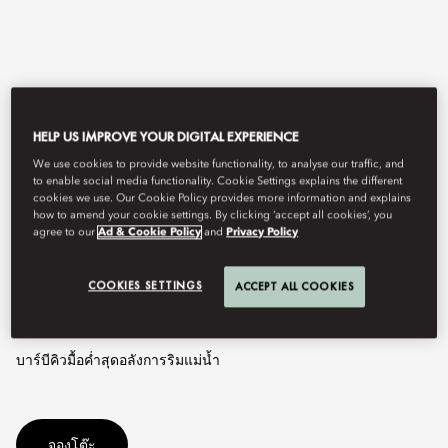
HELP US IMPROVE YOUR DIGITAL EXPERIENCE
We use cookies to provide website functionality, to analyse our traffic, and
to enable social media functionality. Cookie Settings explains the different
cookies we use. Our Cookie Policy provides more information and explains
how to amend your cookie settings. By clicking ‘accept all cookies’, you
ดูทั้งหมด
agree to our
Ad & Cookie Policy
and
Privacy Policy
ริเวอร์ไซด์ เทอเรซ
COOKIES SETTINGS
ACCEPT ALL COOKIES
บาร์บีคิวมื้อค่ำสุดอลังการริมแม่น้ำ
จองโต๊ะ