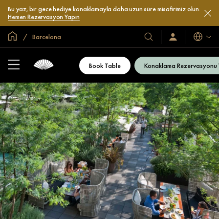
Bu yaz, bir gece hediye konaklamayla daha uzun süre misafirimiz olun.
Hemen Rezervasyon Yapın
Global Ana Sayfa
Barcelona
Diller
Otel
Oturum
Açın
ve
/
Resort’larımız
Şimdi
Book Table
Konaklama Rezervasyonu
Katılın