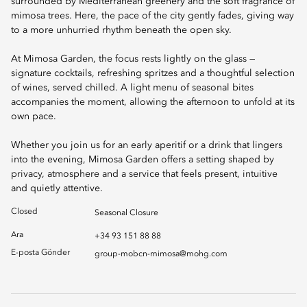
surrounded by Mediterranean greenery and the soft fragrance of
mimosa trees. Here, the pace of the city gently fades, giving way
to a more unhurried rhythm beneath the open sky.
At Mimosa Garden, the focus rests lightly on the glass —
signature cocktails, refreshing spritzes and a thoughtful selection
of wines, served chilled. A light menu of seasonal bites
accompanies the moment, allowing the afternoon to unfold at its
own pace.
Whether you join us for an early aperitif or a drink that lingers
into the evening, Mimosa Garden offers a setting shaped by
privacy, atmosphere and a service that feels present, intuitive
and quietly attentive.
Closed
Seasonal Closure
Ara
+34 93 151 88 88
E-posta Gönder
group-mobcn-mimosa@mohg.com