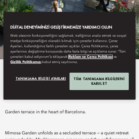
DIJITAL DENEYIMINIZI GELIŞTIRMEMIZE YARDIMCI OLUN
Web sitesinin fonksiyonelliğini sağlamak, trafiğimizi analiz etmek ve sosyal
medya fonksiyonelliğini olanaklı kılmak için çerezler kullanırız. Çerez
Ayarları, kullandığımız farklı çerezleri açıklar. Çerez Politikamız, çerez
ayarlarınızı değiştirme konusunda daha fazla bilgi ve açıklama sunar. “Tüm
çerezleri kabul ediyorum”a tıklayarak
Reklam ve Çerez Politikası
ve
Gizlilik Politikamızı
kabul etmiş sayılırsınız.
View All
TANIMLAMA BILGISI AYARLARI
TÜM TANIMLAMA BILGILERINI
KABUL ET
MIMOSA GARDEN
Garden terrace in the heart of Barcelona.
Mimosa Garden unfolds as a secluded terrace — a quiet retreat