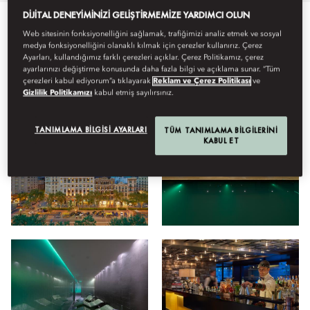
DIJITAL DENEYIMINIZI GELIŞTIRMEMIZE YARDIMCI OLUN
Web sitesinin fonksiyonelliğini sağlamak, trafiğimizi analiz etmek ve sosyal
Tümü
Otel
Sağlık
Yiyecek ve İçecek
Konaklama
medya fonksiyonelliğini olanaklı kılmak için çerezler kullanırız. Çerez
Ayarları, kullandığımız farklı çerezleri açıklar. Çerez Politikamız, çerez
ayarlarınızı değiştirme konusunda daha fazla bilgi ve açıklama sunar. “Tüm
çerezleri kabul ediyorum”a tıklayarak
Reklam ve Çerez Politikası
ve
Görüntüleyin
Gizlilik Politikamızı
kabul etmiş sayılırsınız.
TANIMLAMA BILGISI AYARLARI
TÜM TANIMLAMA BILGILERINI
KABUL ET