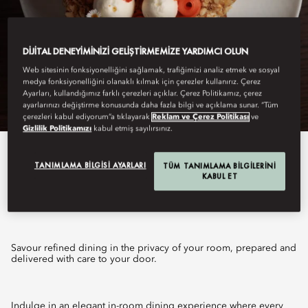
DIJITAL DENEYIMINIZI GELIŞTIRMEMIZE YARDIMCI OLUN
Web sitesinin fonksiyonelliğini sağlamak, trafiğimizi analiz etmek ve sosyal
medya fonksiyonelliğini olanaklı kılmak için çerezler kullanırız. Çerez
Ayarları, kullandığımız farklı çerezleri açıklar. Çerez Politikamız, çerez
ayarlarınızı değiştirme konusunda daha fazla bilgi ve açıklama sunar. “Tüm
çerezleri kabul ediyorum”a tıklayarak
Reklam ve Çerez Politikası
ve
Gizlilik Politikamızı
kabul etmiş sayılırsınız.
View All
TANIMLAMA BILGISI AYARLARI
TÜM TANIMLAMA BILGILERINI
KABUL ET
IN-ROOM DINING
Savour refined dining in the privacy of your room, prepared and
delivered with care to your door.
Indulge in an elegant in-room dining experience where every