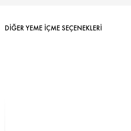
DIĞER YEME İÇME SEÇENEKLERI