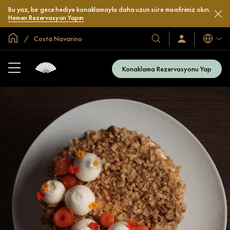
Bu yaz, bir gece hediye konaklamayla daha uzun süre misafirimiz olun.
Hemen Rezervasyon Yapın
Global Ana Sayfa
Costa Navarino
Diller
Otel
Oturum
Açın
ve
/
Resort’larımız
Şimdi
Konaklama Rezervasyonu Yap
Katılın