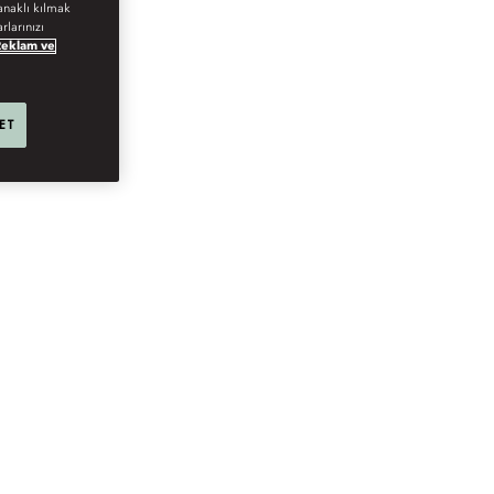
anaklı kılmak
rlarınızı
Reklam ve
 ET