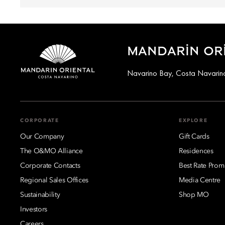
MANDARIN ORI
Navarino Bay, Costa Navarino
CORPORATE
EXPLORE
Our Company
Gift Cards
The O&MO Alliance
Residences
Corporate Contacts
Best Rate Prom
Regional Sales Offices
Media Centre
Sustainability
Shop MO
Investors
Careers