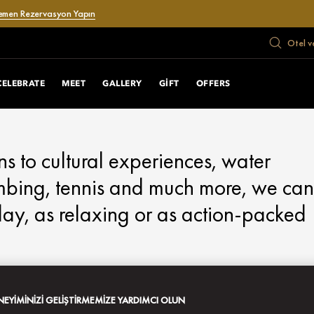
emen Rezervasyon Yapın
Otel v
CELEBRATE
MEET
GALLERY
GIFT
OFFERS
s to cultural experiences, water
limbing, tennis and much more, we can
day, as relaxing or as action-packed
ENEYIMINIZI GELIŞTIRMEMIZE YARDIMCI OLUN