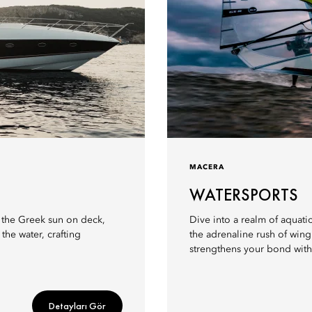
MACERA
WATERSPORTS
p the Greek sun on deck,
Dive into a realm of aquati
he water, crafting
the adrenaline rush of wing
strengthens your bond with 
Detayları Gör