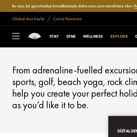
Bu yaz, bir gece hediye konaklamayla daha uzun süre misafirimiz olun.
H
Global Ana Sayfa
Costa Navarino
COSTA NAVARINO
EXPLORE
STAY
DINE
WELLNESS
EXPLORE
From adrenaline-fuelled excursion
sports, golf, beach yoga, rock c
help you create your perfect holi
as you’d like it to be.
DIJITAL D