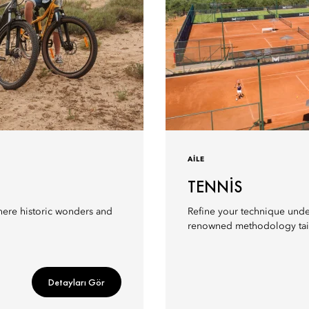
AILE
TENNIS
here historic wonders and
Refine your technique under
renowned methodology tailo
Detayları Gör