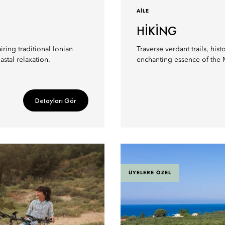
AILE
HIKING
ring traditional Ionian
Traverse verdant trails, his
stal relaxation.
enchanting essence of the 
Detayları Gör
ÜYELERE ÖZEL