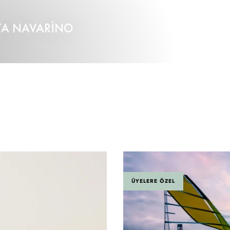
TA NAVARINO
ÜYELERE ÖZEL