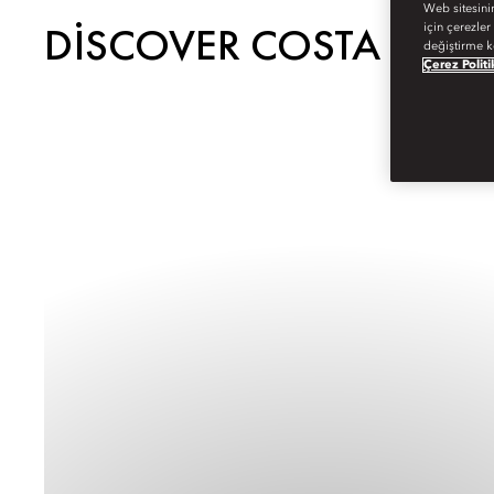
Web sitesini
DISCOVER COSTA NAV
için çerezler
değiştirme k
Çerez Politi