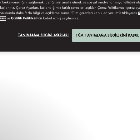
n fonksiyonelliğini sağlamak, trafiğimizi analiz etmek ve sosyal medya fonksiyonelliğini ol
ARINO
 kullanırız. Çerez Ayarları, kullandığımız farklı çerezleri açıklar. Çerez Politikamız, çerez aya
onusunda daha fazla bilgi ve açıklama sunar. “Tüm çerezleri kabul ediyorum”a tıklayarak
kası
ve
Gizlilik Politikamızı
kabul etmiş sayılırsınız.
TANIMLAMA BILGISI AYARLARI
TÜM TANIMLAMA BILGILERINI KABUL