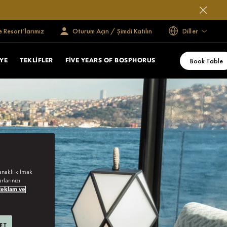
e Resort’larımız
Oturum Açın / Şimdi Katılın
Diller
Book Table
YE
TEKLIFLER
FIVE YEARS OF BOSPHORUS
anaklı kılmak
rlarınızı
Reklam ve
 ET