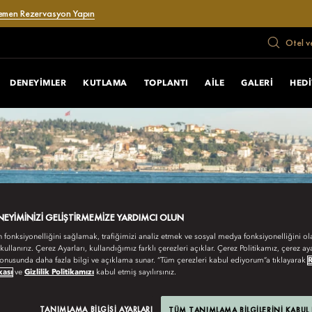
emen Rezervasyon Yapın
Otel v
DENEYIMLER
KUTLAMA
TOPLANTI
AILE
GALERI
HEDI
ENEYIMINIZI GELIŞTIRMEMIZE YARDIMCI OLUN
n fonksiyonelliğini sağlamak, trafiğimizi analiz etmek ve sosyal medya fonksiyonelliğini ol
 kullanırız. Çerez Ayarları, kullandığımız farklı çerezleri açıklar. Çerez Politikamız, çerez aya
onusunda daha fazla bilgi ve açıklama sunar. “Tüm çerezleri kabul ediyorum”a tıklayarak
kası
ve
Gizlilik Politikamızı
kabul etmiş sayılırsınız.
TANIMLAMA BILGISI AYARLARI
TÜM TANIMLAMA BILGILERINI KABUL