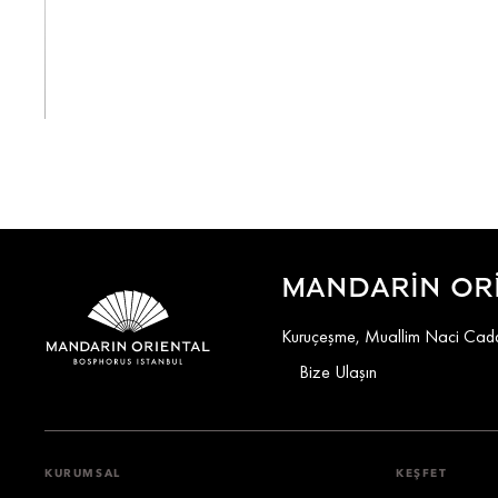
Tümünü Görüntüle
MANDARIN ORI
Kuruçeşme, Muallim Naci Cadde
Bize Ulaşın
KURUMSAL
KEŞFET