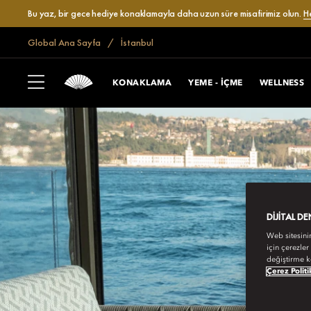
Bu yaz, bir gece hediye konaklamayla daha uzun süre misafirimiz olun.
H
Global Ana Sayfa
İstanbul
KONAKLAMA
YEME - İÇME
WELLNESS
DIJITAL D
Web sitesini
için çerezler
değiştirme k
Çerez Politi