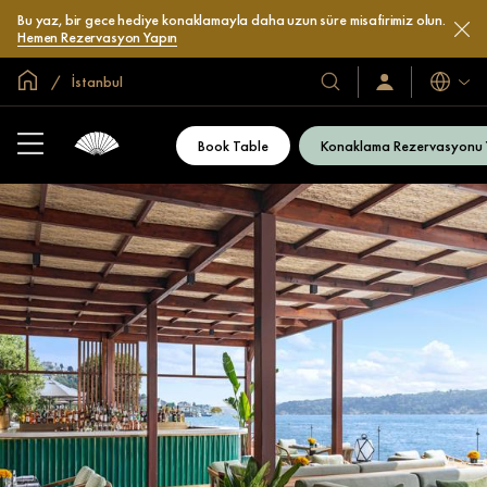
Bu yaz, bir gece hediye konaklamayla daha uzun süre misafirimiz olun.
Hemen Rezervasyon Yapın
Global Ana Sayfa
İstanbul
Diller
Otel
Oturum
Açın
ve
/
Resort’larımız
Şimdi
Book Table
Konaklama Rezervasyonu
Katılın