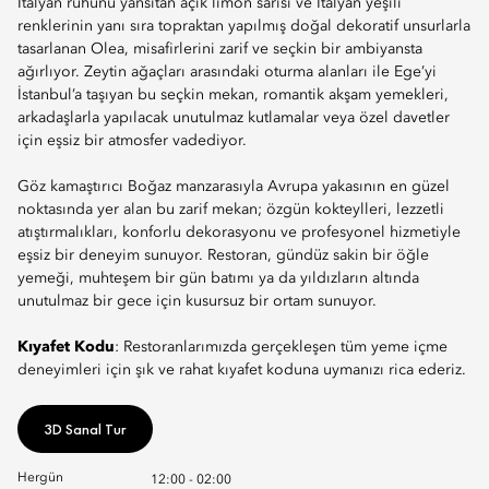
İtalyan ruhunu yansıtan açık limon sarısı ve İtalyan yeşili
renklerinin yanı sıra topraktan yapılmış doğal dekoratif unsurlarla
tasarlanan Olea, misafirlerini zarif ve seçkin bir ambiyansta
ağırlıyor. Zeytin ağaçları arasındaki oturma alanları ile Ege’yi
İstanbul’a taşıyan bu seçkin mekan, romantik akşam yemekleri,
arkadaşlarla yapılacak unutulmaz kutlamalar veya özel davetler
için eşsiz bir atmosfer vadediyor.
Göz kamaştırıcı Boğaz manzarasıyla Avrupa yakasının en güzel
noktasında yer alan bu zarif mekan; özgün kokteylleri, lezzetli
atıştırmalıkları, konforlu dekorasyonu ve profesyonel hizmetiyle
eşsiz bir deneyim sunuyor. Restoran, gündüz sakin bir öğle
yemeği, muhteşem bir gün batımı ya da yıldızların altında
unutulmaz bir gece için kusursuz bir ortam sunuyor.
Kıyafet Kodu
: Restoranlarımızda gerçekleşen tüm yeme içme
deneyimleri için şık ve rahat kıyafet koduna uymanızı rica ederiz.
3D Sanal Tur
Hergün
12:00 - 02:00