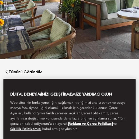
Tümünü Görüntüle
OLEA & BAR
DIJITAL DENEYIMINIZI GELIŞTIRMEMIZE YARDIMCI OLUN
Web sitesinin fonksiyonelliğini sağlamak, trafiğimizi analiz etmek ve sosyal
medya fonksiyonelliğini olanaklı kılmak için çerezler kullanırız. Çerez
Enfes İtalyan mutfağı.
Ayarları, kullandığımız farklı çerezleri açıklar. Çerez Politikamız, çerez
ayarlarınızı değiştirme konusunda daha fazla bilgi ve açıklama sunar. “Tüm
çerezleri kabul ediyorum”a tıklayarak
Reklam ve Çerez Politikası
ve
Gizlilik Politikamızı
kabul etmiş sayılırsınız.
Yemek Rezervasyonu Yap