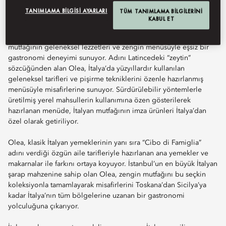
TANIMLAMA BILGISI AYARLARI
TÜM TANIMLAMA BILGILERINI
KABUL ET
Olea, Boğaz’ın nefes kesen manzarası eşliğinde İtalyan
mutfağının geleneksel lezzetleri ve zengin menüsüyle eşsiz bir
gastronomi deneyimi sunuyor. Adını Latincedeki “zeytin”
sözcüğünden alan Olea, İtalya’da yüzyıllardır kullanılan
geleneksel tarifleri ve pişirme tekniklerini özenle hazırlanmış
menüsüyle misafirlerine sunuyor. Sürdürülebilir yöntemlerle
üretilmiş yerel mahsullerin kullanımına özen gösterilerek
hazırlanan menüde, İtalyan mutfağının imza ürünleri İtalya’dan
özel olarak getiriliyor.
Olea, klasik İtalyan yemeklerinin yanı sıra “Cibo di Famiglia”
adını verdiği özgün aile tarifleriyle hazırlanan ana yemekler ve
makarnalar ile farkını ortaya koyuyor. İstanbul’un en büyük İtalyan
şarap mahzenine sahip olan Olea, zengin mutfağını bu seçkin
koleksiyonla tamamlayarak misafirlerini Toskana’dan Sicilya’ya
kadar İtalya’nın tüm bölgelerine uzanan bir gastronomi
yolculuğuna çıkarıyor.