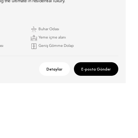
g the ultimate in residential luxury.
Buhar Odası
Yeme içme alanı
sı
Geniş Gömme Dolap
Detaylar
E-posta Gönder