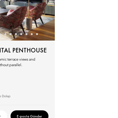
TAL PENTHOUSE
amic terrace views and
thout parallel.
 Dolap
r
E-posta Gönder