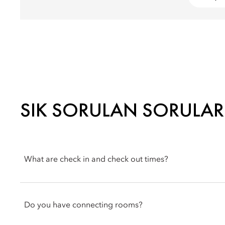
SIK SORULAN SORULAR
What are check in and check out times?
At Mandarin Oriental Hyde Park, check in time is 3pm and chec
subject to availability, or if pre-arranged.
Do you have connecting rooms?