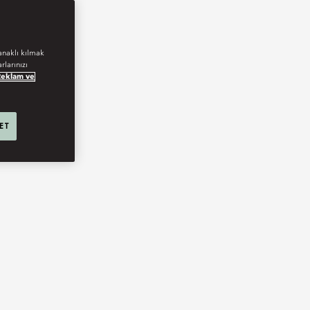
anaklı kılmak
rlarınızı
Reklam ve
 ET