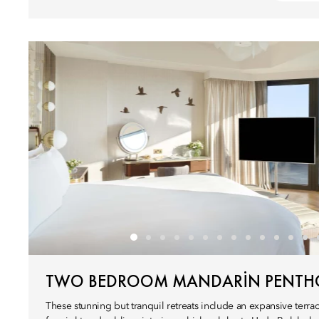
TWO BEDROOM MANDARIN PENTH
These stunning but tranquil retreats include an expansive terra