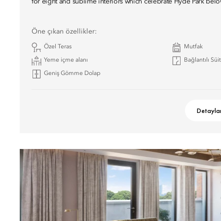
for eight and sublime interiors which celebrate Hyde Park belo
Öne çıkan özellikler:
Özel Teras
Mutfak
Yeme içme alanı
Bağlantılı Süi
Geniş Gömme Dolap
Detayla