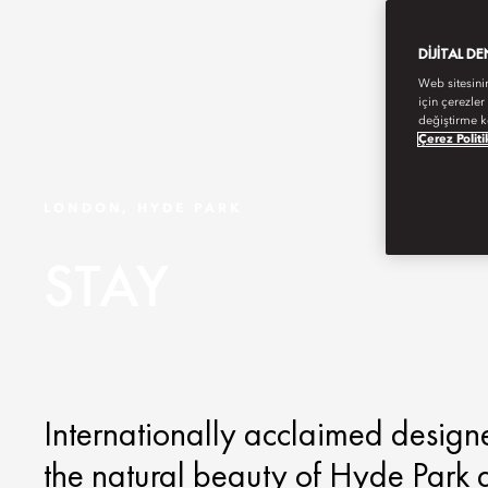
DIJITAL D
Web sitesini
için çerezler
değiştirme k
Çerez Politi
LONDON, HYDE PARK
STAY
Internationally acclaimed design
the natural beauty of Hyde Park