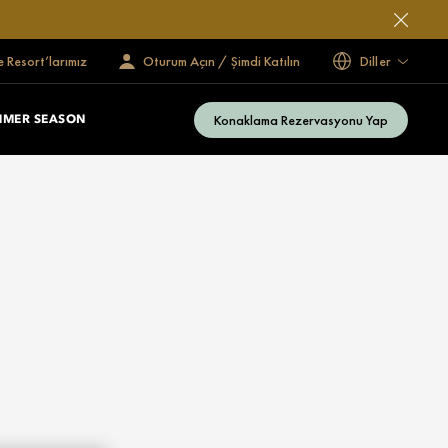
e Resort’larımız
Oturum Açın / Şimdi Katılın
Diller
Konaklama Rezervasyonu Yap
MMER SEASON