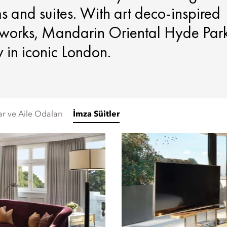
ms and suites. With art deco-inspired
rtworks, Mandarin Oriental Hyde Park
y in iconic London.
ar ve Aile Odaları
İmza Süitler