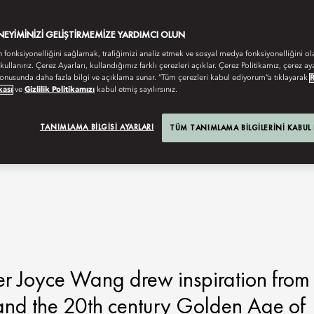
ENEYIMINIZI GELIŞTIRMEMIZE YARDIMCI OLUN
n fonksiyonelliğini sağlamak, trafiğimizi analiz etmek ve sosyal medya fonksiyonelliğini ol
 kullanırız. Çerez Ayarları, kullandığımız farklı çerezleri açıklar. Çerez Politikamız, çerez aya
onusunda daha fazla bilgi ve açıklama sunar. “Tüm çerezleri kabul ediyorum”a tıklayarak
kası
ve
Gizlilik Politikamızı
kabul etmiş sayılırsınız.
TANIMLAMA BILGISI AYARLARI
TÜM TANIMLAMA BILGILERINI KABUL
er Joyce Wang drew inspiration from
 and the 20th century Golden Age of