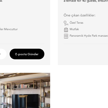
w.
a terrace for 40 guests, ensurin
Öne çıkan özellikler:
Özel Teras
tler Mevcuttur
Mutfak
Panoramik Hyde Park manzara
r
E-posta Gönder