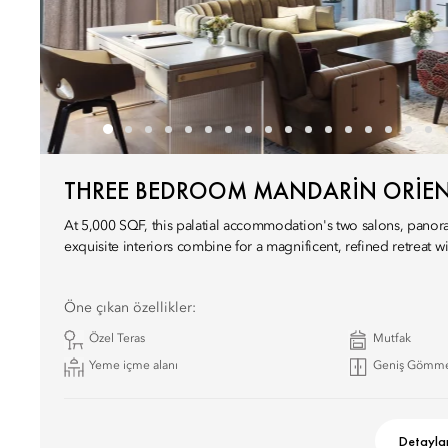
THREE BEDROOM MANDARIN ORIEN
At 5,000 SQF, this palatial accommodation's two salons, panor
exquisite interiors combine for a magnificent, refined retreat wi
Öne çıkan özellikler:
Özel Teras
Mutfak
Yeme içme alanı
Geniş Gömme
Detayla