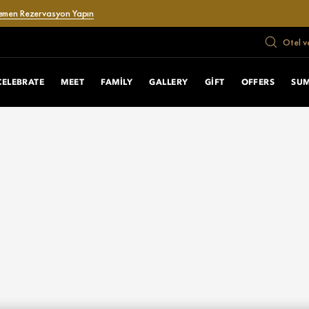
emen Rezervasyon Yapın
Otel v
CELEBRATE
MEET
FAMILY
GALLERY
GIFT
OFFERS
SU