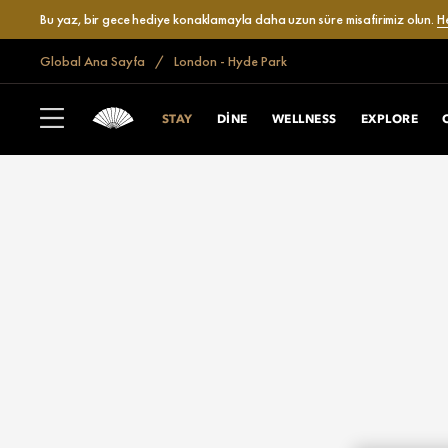
Bu yaz, bir gece hediye konaklamayla daha uzun süre misafirimiz olun.
H
Global Ana Sayfa
London - Hyde Park
STAY
DINE
WELLNESS
EXPLORE