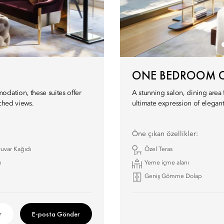
ONE BEDROOM O
odation, these suites offer
A stunning salon, dining area 
tched views.
ultimate expression of elegant
Öne çıkan özellikler:
 Duvar Kağıdı
Özel Teras
ı
Yeme içme alanı
Geniş Gömme Dolap
r
E-posta Gönder