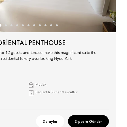
RIENTAL PENTHOUSE
for 12 guests and terrace make this magnificent suite the
 residential luxury overlooking Hyde Park.
Mutfak
Bağlantılı Süitler Mevcuttur
Detaylar
E-posta Gönder