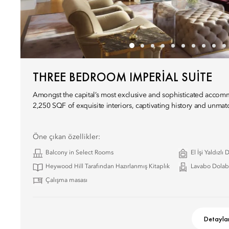
THREE BEDROOM IMPERIAL SUITE
Amongst the capital’s most exclusive and sophisticated accomm
2,250 SQF of exquisite interiors, captivating history and unma
Öne çıkan özellikler:
Balcony in Select Rooms
El İşi Yaldızlı
Heywood Hill Tarafından Hazırlanmış Kitaplık
Lavabo Dolab
Çalışma masası
Detayla