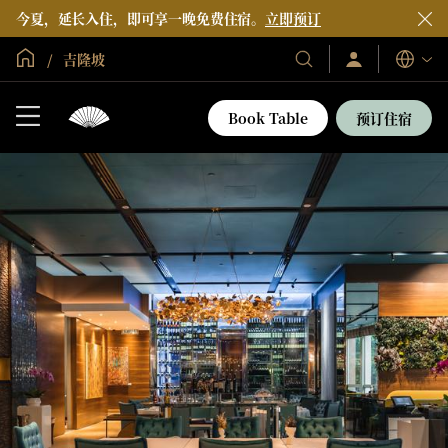
今夏，延长入住，即可享一晚免费住宿。
立即预订
全球首页
吉隆坡
登
我
语
录/
们
言
立
的
即
Book Table
预订住宿
加
酒
入
店
和
度
假
村