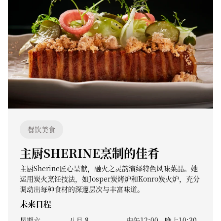
餐饮美食
主厨SHERINE烹制的佳肴
主厨Sherine匠心呈献，融火之灵韵演绎特色风味菜品。她
运用炭火烹饪技法，如Josper炭烤炉和Konro炭火炉，充分
调动出每种食材的深邃层次与丰富味道。
未来日程
星期六
八月 8
中午12:00
-
晚上10:30