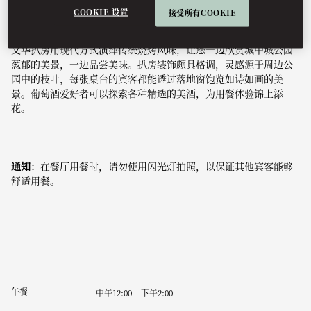
COOKIE 设置
接受所有COOKIE
文华扒房用现代方式演绎传统烧烤风味，让您一边欣赏城中城公园
葱郁的美景，一边品尝美味。扒房装饰颇具格调，灵感源于周边公
园中的枝叶，每张桌台的宾客都能透过落地窗饱览如诗如画的美
景。葡萄酒爱好者可以探索各种精选的美酒，为用餐体验锦上添
花。
通知：
在餐厅用餐时，请勿使用闪光灯拍照，以保证其他宾客能够
舒适用餐。
午餐
中午12:00 – 下午2:00