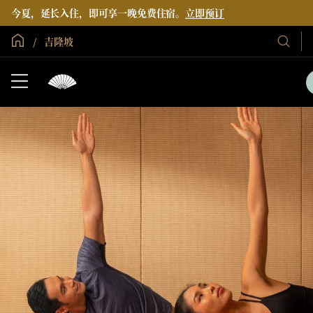
今夏，延长入住，即可享一晚免费住宿。
立即预订
全球首页
吉隆坡
我
们
的
酒
店
和
度
假
村