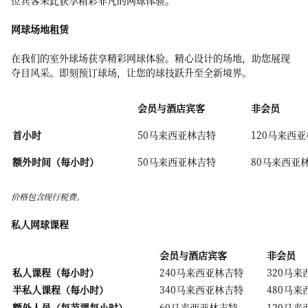
位宾客来此获享精彩非凡的网球体验。
网球场地租赁
在我们的室外球场获享精彩网球体验。精心设计的场地，助您展现
夺目风采。即刻预订球场，让您的球技跃升至全新境界。
会员与酒店宾客
非会员
首小时
50马来西亚林吉特
120马来西
额外时间（每小时）
50马来西亚林吉特
80马来西亚
价格包含现行税费。
私人网球课程
会员与酒店宾客
非会员
私人课程（每小时）
240马来西亚林吉特
320马
半私人课程（每小时）
340马来西亚林吉特
480马
额外人员（每节课每小时）
60马来西亚林吉特
120马