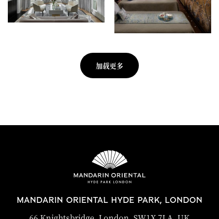
加载更多
MANDARIN ORIENTAL HYDE PARK, LONDON
66 Knightsbridge, London, SW1X 7LA, UK