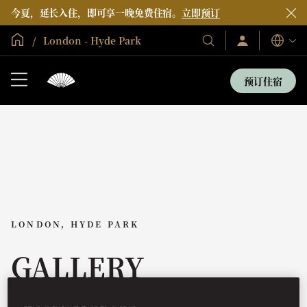
今夏，延长入住，即可享一晚免费住宿。
立即预订
全球首页
London - Hyde Park
登
我
语
录/
们
言
立
的
即
预订住宿
加
酒
入
店
和
度
假
村
LONDON, HYDE PARK
GALLERY