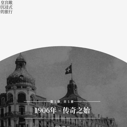
，皇宫敞
的沉浸式
新的旅行
第 1 章，共 5 章
1906年 - 传奇之始