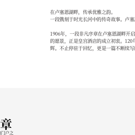
在卢塞恩湖畔，传承优雅之韵。
一段镌刻于时光长河中的传奇故事。卢塞
1906年，一段非凡序章在卢塞恩湖畔开
的愿景，正是皇宫酒店的成立初衷。12
辉。不止停驻于回忆，更是一篇不断续写
章
的门户之