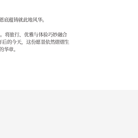
恩底蕴铸就此地风华。
启。将旅行、优雅与体验巧妙融合
0年后的今天，这份愿景依然熠熠生
的华章。