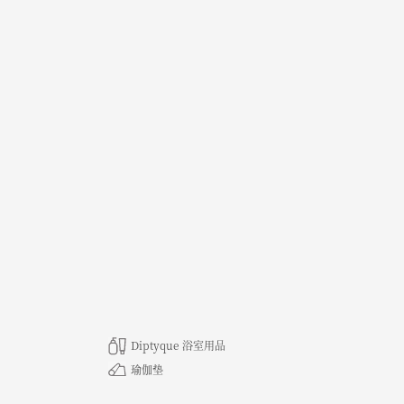
Diptyque 浴室用品
瑜伽垫