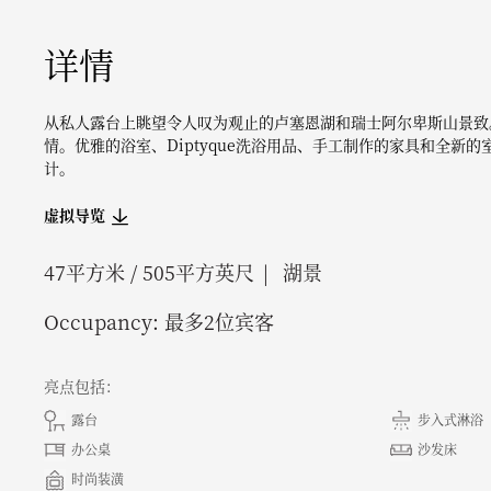
详情
从私人露台上眺望令人叹为观止的卢塞恩湖和瑞士阿尔卑斯山景致
情。优雅的浴室、Diptyque洗浴用品、手工制作的家具和全
计。
虚拟导览
47
平方米 /
505
平方英尺
湖景
Occupancy:
最多2位宾客
亮点包括：
露台
步入式淋浴
办公桌
沙发床
时尚装潢