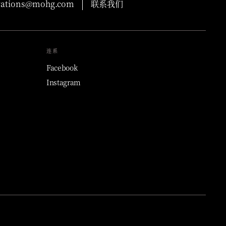
vations@mohg.com
联系我们
连系
Facebook
Instagram