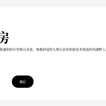
房
恩湖和阿尔卑斯山美景。典雅舒适的大理石浴室和新技术缔造时尚湖畔入
预订