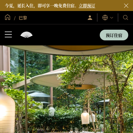
今夏，延长入住，即可享一晚免费住宿。
立即预订
全球首页
巴黎
登
我
语
录/
言
们
立
即
的
预订住宿
加
酒
入
店
和
度
假
村