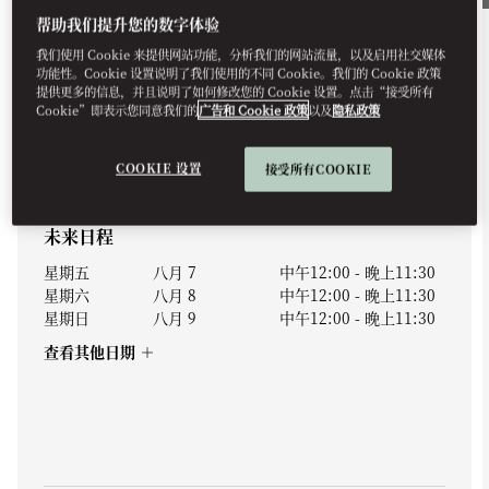
帮助我们提升您的数字体验
餐饮美食
我们使用 Cookie 来提供网站功能，分析我们的网站流量，以及启用社交媒体
功能性。Cookie 设置说明了我们使用的不同 Cookie。我们的 Cookie 政策
提供更多的信息，并且说明了如何修改您的 Cookie 设置。点击“接受所有
KILIAN PARIS COCKTAILS
Cookie”即表示您同意我们的
广告和 Cookie 政策
以及
隐私政策
Bar 8 unveils an exclusive collaboration with Kilian
Paris, where the artistry o...
COOKIE 设置
接受所有COOKIE
查看更多
未来日程
星期五
八月 7
中午12:00
-
晚上11:30
星期六
八月 8
中午12:00
-
晚上11:30
星期日
八月 9
中午12:00
-
晚上11:30
查看其他日期