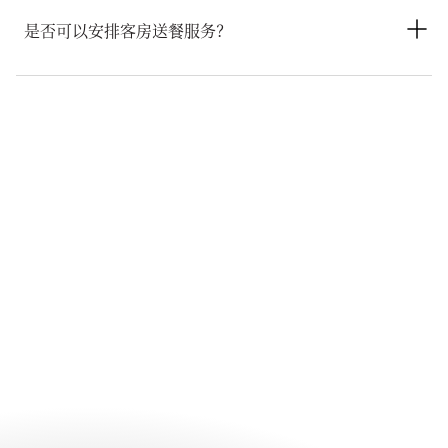
巴黎文华东方酒店提供丰富多元的餐饮美食体验，包括Camélia
的现代法式料理、Bar 8的招牌鸡尾酒与小吃，以及文华饼店的精
是否可以安排客房送餐服务？
致手工甜点。
酒店提供24小时客房送餐服务，宾客在住宿期间可直接在客房或
套房内享用精选餐饮美食和舒心餐点。请在
此处
查看当前菜单。