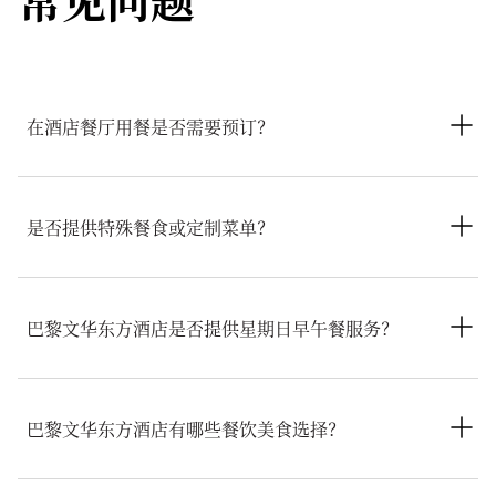
在酒店餐厅用餐是否需要预订？
建议提前预订，尤其是酒店的特色餐厅
Camélia
。在条件允许的
情况下，亦可接受现场预约；礼宾团队很乐意协助您完成预订安
是否提供特殊餐食或定制菜单？
排。
我们的主厨技艺精湛，可满足各种饮食要求，包括素食、纯素
食、无乳制品和无麸质选择。如有食物过敏或特定饮食需求的宾
巴黎文华东方酒店是否提供星期日早午餐服务？
客，我们建议您在到店前提前告知酒店或到店后告知礼宾团队。
Camélia餐厅于中午12:30至下午2:00提供星期日早午餐，包括
由主厨Nina Haradji推出的季节性菜单以及由糕点主厨Julien
巴黎文华东方酒店有哪些餐饮美食选择？
Dugourd奉上的美味甜点自助餐。