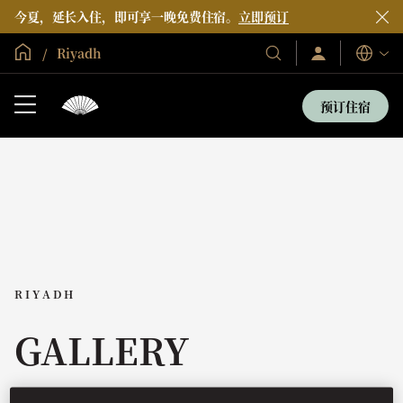
今夏，延长入住，即可享一晚免费住宿。
立即预订
全球首页
Riyadh
登
我
语
录/
们
言
立
的
即
预订住宿
加
酒
入
店
和
度
假
村
RIYADH
GALLERY