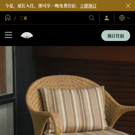
今夏，延长入住，即可享一晚免费住宿。
立即预订
全球首页
三亚
登
我
语
录/
们
言
立
的
即
预订住宿
加
酒
入
店
和
度
假
村