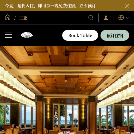
今夏，延长入住，即可享一晚免费住宿。
立即预订
全球首页
三亚
登
我
语
录/
们
言
立
的
即
Book Table
预订住宿
加
酒
入
店
和
度
假
村