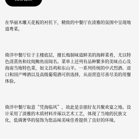
在华丽木雕天花板的衬托下，精致的中餐厅在淡雅的氛围中呈现地
道粤菜。
倚洋中餐厅位于主楼底层，擅长炮制味道鲜美的海鲜菜肴，尤以特
色清蒸鱼和炆炖鲍鱼而闻名。菜单上还列有品种繁多的美味点心及
海南当地特色菜，如文昌鸡和东山羊。一系列传统的中式烈酒、进
口和国产啤酒以及高级葡萄酒可供选择，从而营造尽善尽美的用餐
体验。
倚洋中餐厅取意“凭海临风”，故此是亲朋好友共聚欢宴之地。设
计采用了淡雅的木质材料并琢以艺术工艺，体现了当地的民族文
化，低调奢华的装饰为您品味美味佳肴提供了良好的环境。