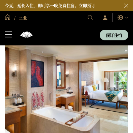
今夏，延长入住，即可享一晚免费住宿。
立即预订
全球首页
三亚
登
我
语
录/
们
言
立
的
即
预订住宿
加
酒
入
店
和
度
假
村