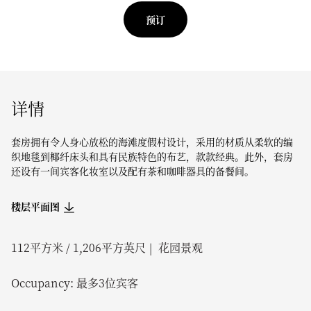
预订
详情
套房拥有令人身心放松的海滩度假村设计，采用的材质从柔软的编
织地毯到椰纤床头和具有民族特色的布艺，款款经典。此外，套房
还设有一间宾客化妆室以及配有茶和咖啡器具的备餐间。
楼层平面图
112
平方米 /
1,206
平方英尺
花园景观
Occupancy:
最多3位宾客