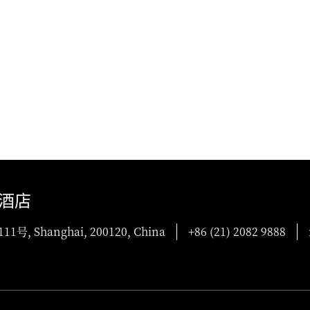
酒店
Shanghai, 200120, China
+86 (21) 2082 9888