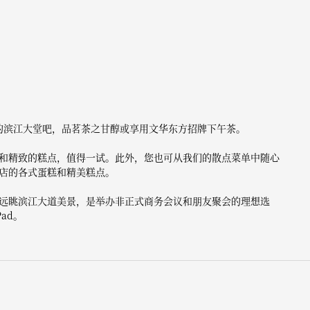
置的滨江大堂吧，品茗茶之甘醇或享用文华东方招牌下午茶。
和精致的糕点，值得一试。此外，您也可从我们的散点菜单中随心
店的各式蛋糕和精美糕点。
远眺滨江大道美景，是举办非正式商务会议和朋友聚会的理想选
ad。