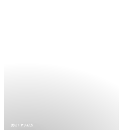
蛋糕和精美糕点