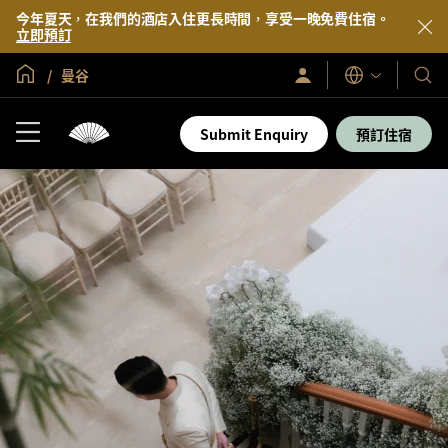
今年夏天，在我們的酒店入住更長時間，享受一晚免費住宿。
立即預訂
全球首頁
曼谷
登
我
語
入/
言
們
立
即
的
Submit Enquiry
預訂住宿
加
酒
入
店
及
度
假
村