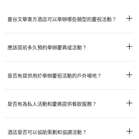
曼谷文華東方酒店可以舉辦哪些類型的慶祝活動？
曼谷文華東方酒店提供優雅的場地，適合舉辦各類慶祝活動，包
括婚宴、週年紀念、訂婚派對及重要聚會。我們會精心策劃每場
應該提前多久預約舉辦慶典或活動？
活動，並根據您的期望提供度身而設的服務。
我們建議儘早預約，尤其是婚宴和大型聚會。若舉辦小型活動，
我們或可於短期內安排，惟仍建議您儘早提交查詢，以確保能預
是否有提供用於舉辦慶祝活動的戶外場地？
留您首選的日期和場地。
是的。曼谷文華東方酒店提供精緻氣派的河畔場地，包括坐擁湄
南河景觀的戶外空間。
是否有為私人活動和慶典提供餐飲服務？
是的。我們的烹飪團隊可為私人活動提供定製餐飲服務，能夠根
據您的偏好、飲食要求和慶典風格來精心設計個人化餐單。
酒店是否可以協助策劃和協調活動？