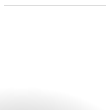
是的。曼谷文華東方酒店擁有專業的餐飲服務團隊。從最初的構
思到每一個細節，團隊成員可協助您安排慶祝活動的各個環節。