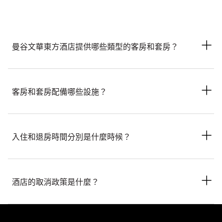
曼谷文華東方酒店提供哪些類型的客房和套房？
曼谷文華東方酒店提供一系列客房和套房。這些客房和套房經過
精心設計，坐擁迷人河景，例如展現酒店歷史底蘊的特色套房，
客房和套房配備哪些設施？
以及適合家庭入住的寬敞雙臥室套房。
曼谷文華東方酒店的客房和套房均配備一系列設施，包括高速無
線寬頻網絡、Bose®藍牙揚聲器、Nespresso咖啡機及智能電
入住和退房時間分別是什麼時候？
視，同時提供24小時管家服務，為賓客提供便利又舒適的體驗。
曼谷文華東方酒店的入住時間為下午3時起，退房時間為中午12
時前。
酒店的取消政策是什麼？
曼谷文華東方酒店的取消政策因所選房型和房費而異。我們將在