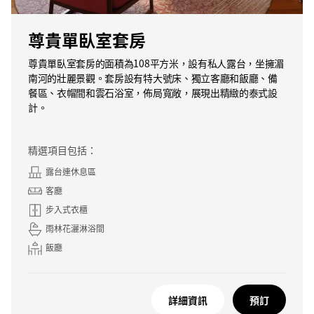
尊貴單臥室套房
尊貴單臥室套房的面積為108平方米，設有私人露台，坐擁湄
南河的壯麗景觀。套房設有特大號床、獨立客廳和飯廳、備
餐區、衣帽間和雲石浴室，佈局寬敞，展現出精緻的泰式設
計。
精選項目包括：
露台連休息區
客廳
步入式衣櫃
雨林花灑淋浴間
飯廳
詳細資訊
預訂