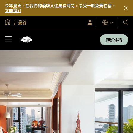
今年夏天，在我們的酒店入住更長時間，享受一晚免費住宿。
立即預訂
全球首頁
曼谷
登
我
語
入/
言
們
立
即
的
預訂住宿
加
酒
入
店
及
度
假
村