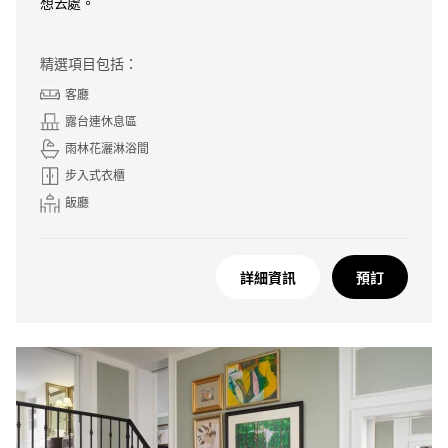
想去處。
精選項目包括：
客廳
露台連休息區
雨林花灑淋浴間
步入式衣櫃
飯廳
詳細資訊
預訂