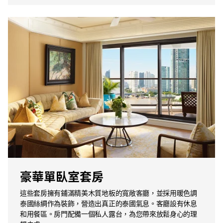
豪華單臥室套房
這些套房擁有鋪滿精美木質地板的寬敞客廳，並採用暖色調
泰國絲綢作為裝飾，營造出真正的泰國氣息。客廳設有休息
和用餐區。房門配備一個私人露台，為您帶來放鬆身心的理