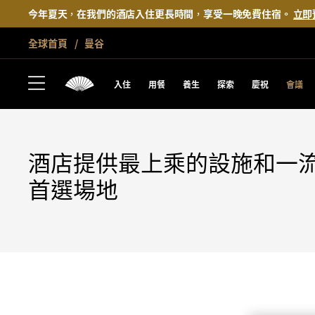
今年夏天，在我們的酒店入住更長時間，享受一晚免費住宿。
立即
全球首頁
曼谷
曼谷
會議
入住
用餐
養生
探索
慶祝
會議
酒店提供最上乘的設施和一
首選場地