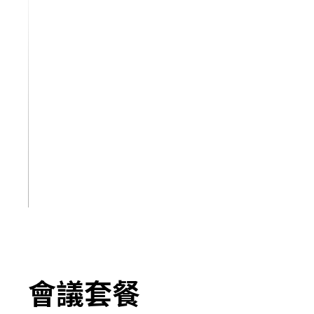
我
們
的
場
所
查看更多
會議套餐