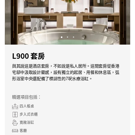
L900 套房
與其說這是酒店套房，不如說是私人居所。這間套房從香港
宅邸中汲取設計靈感，設有獨立的起居、用餐和休息區，弧
形浴室中央還配備了標誌性的7呎水療浴缸。
精選項目包括：
四人餐桌
步入式衣櫃
寛敞浴缸
客廳