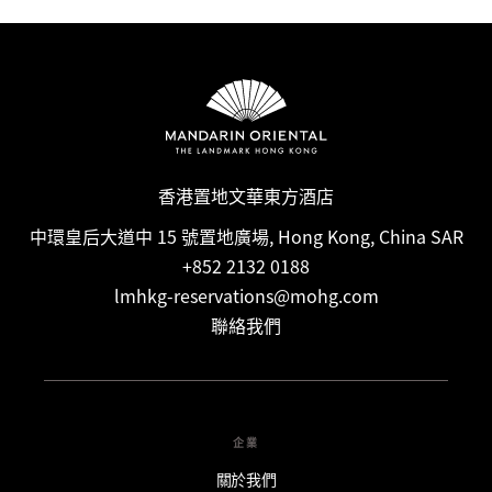
while some bookings may be non-refundable. Full
cancellation details will be given when booking your stay
and in your email confirmation.
香港置地文華東方酒店
中環皇后大道中 15 號置地廣場, Hong Kong, China SAR
+852 2132 0188
lmhkg-reservations@mohg.com
聯絡我們
企業
關於我們