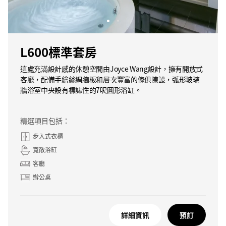
L600標準套房
這處充滿設計感的休憩空間由Joyce Wang設計，擁有開放式
客廳，配備手繪絲綢牆板和層次豐富的傢俱陳設，弧形玻璃
牆浴室中央設有標誌性的7呎圓形浴缸。
精選項目包括：
步入式衣櫃
寛敞浴缸
客廳
辦公桌
詳細資訊
預訂