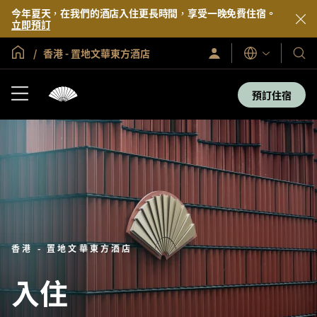
今年夏天，在我們的酒店入住更長時間，享受一晚免費住宿。
立即預訂
全球首頁
香港 - 置地文華東方酒店
登
我
語
入/
言
們
立
即
的
預訂住宿
加
酒
入
店
及
度
假
村
香港 - 置地文華東方酒店
入住