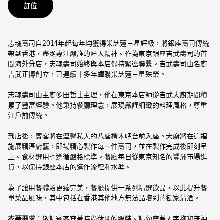
訂位
志魂壽司自2014年起每年均獲得米芝蓮三星評級，將銀座壽司傳統
帶到香港，盡顯專注嚴謹的匠人精神。作為東京銀座吉武壽司的首
間海外分店，志魂壽司始終與本店保持緊密聯繫。吉武壽司由名廚
吉武正博創立，已連續十多年蟬聯米芝蓮三星殊榮。
志魂壽司由主廚多田哲士主理，他在東京本店師從吉武大廚期間積
累了豐富經驗。他秉持餐廳理念，展現嚴謹細緻的料理風格，尊重
江戶前傳統。
到店後，賓客將在溫馨私人的八座檜木吧台前入座。大廚將在這裡
施展精湛廚藝，即場精心製作每一件壽司，並在製作完成後即刻呈
上。食材選用也遵循嚴格標準。餐廳每日從東京知名的豐洲市場進
貨，以保持銀座本店的運作流程和水準。
為了讓用餐體驗更臻完美，餐廳提供一系列精選飲品，以此提升餐
單菜品風味，其中包括在香港其他地方無法品嚐到的獨家清酒。
衣著要求
：敬請賓客穿著時尚休閒的服裝。請勿穿著人字拖和無袖