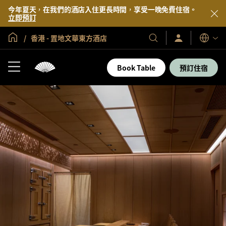
今年夏天，在我們的酒店入住更長時間，享受一晚免費住宿。
立即預訂
全球首頁
香港 - 置地文華東方酒店
登
我
語
入/
們
言
立
的
即
Book Table
預訂住宿
加
酒
入
店
及
度
假
村