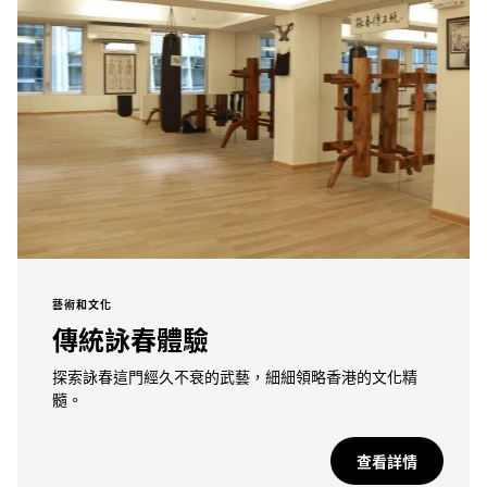
藝術和文化
傳統詠春體驗
探索詠春這門經久不衰的武藝，細細領略香港的文化精
髓。
查看詳情