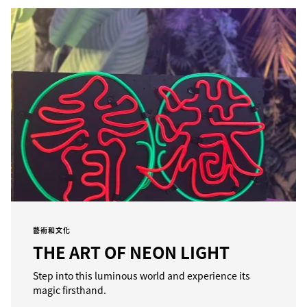
藝術和文化
THE ART OF NEON LIGHT
Step into this luminous world and experience its
magic firsthand.