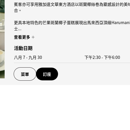
賓客亦可享用雅加達文華東方酒店以斑蘭椰絲卷為靈感設計的美
合。
更具本地特色的芒果斑蘭椰子蛋糕展現出馬來西亞頂級Haruma
士...
查看更多
活動日期
八月 7 - 九月 30
下午2:30
-
下午6:00
菜單
訂座