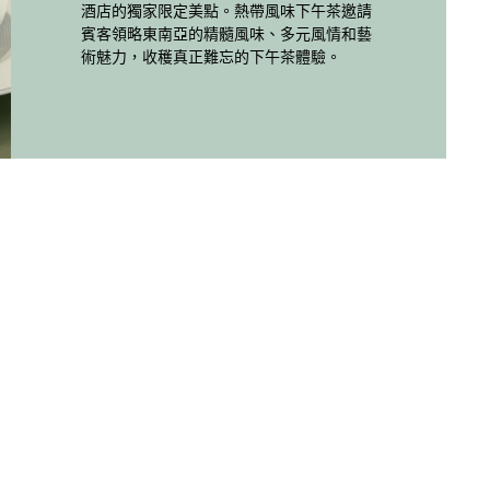
酒店的獨家限定美點。熱帶風味下午茶邀請
素食美點包括由脆爽蔬菜、豆腐皮和甜辣醬
力慕斯則擁有清爽口感和宜人香氣。
賓客領略東南亞的精髓風味、多元風情和藝
製成的蔬菜豆腐卷，以及內餡為香辣薯仔和
術魅力，收穫真正難忘的下午茶體驗。
椰子、外皮為金黃色酥皮的暖心蔬菜咖喱
這些甜品完美結合區域風味、匠心巧思和精
角。
緻現代元素。