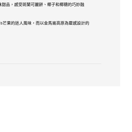
味甜品，感受斑蘭可麗餅、椰子和椰糖的巧妙融
nis芒果的迷人風味，而以金馬崙高原為靈感設計的