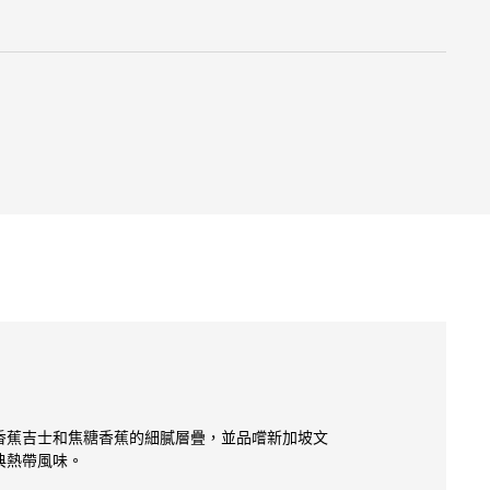
香蕉吉士和焦糖香蕉的細膩層疊，並品嚐新加坡文
典熱帶風味。