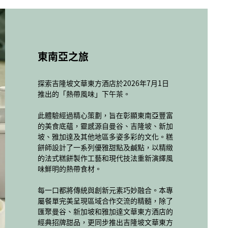
鹹香風味
甜蜜風味
東南亞之旅
鹹香風味精選系列以精緻手法呈獻東南亞的
甜蜜風味精選系列匯聚東南亞其他地區的招
經典熱門美食。
牌甜點和以精緻手法詮釋的吉隆坡美食。
探索吉隆坡文華東方酒店於2026年7月1日
推出的「熱帶風味」下午茶。
此系列的鹹點包括甜辣蛋黃醬脆皮雞，這道
盡情享用曼谷文華東方酒店的香蕉法式千層
美食以當地備受喜愛的炸雞為靈感，融合青
酥，感受香脆酥皮、香蕉吉士和焦糖香蕉的
此體驗經過精心策劃，旨在彰顯東南亞豐富
檸葉、辣椒和柔軟的奶油麵包，散發著宜人
細膩層疊，並品嚐新加坡文華東方酒店的菠
的美食底蘊，靈感源自曼谷、吉隆坡、新加
香氣。
蘿法式酥餅，細味菠蘿和杏仁奶油交織而成
坡、雅加達及其他地區多姿多彩的文化。糕
的經典熱帶風味。
餅師設計了一系列優雅甜點及鹹點，以精緻
風味鮮明的泰式大蝦配柚子沙律包裹在精緻
的法式糕餅製作工藝和現代技法重新演繹風
撻皮中，巧妙平衡甜味、酸味和辣味，帶來
賓客亦可享用雅加達文華東方酒店以斑蘭椰
味鮮明的熱帶食材。
清新爽口的味覺享受。
絲卷為靈感設計的美味甜品，感受斑蘭可麗
餅、椰子和椰糖的巧妙融合。
每一口都將傳統與創新元素巧妙融合。本專
西蘭花配甜乳酪及普迪瑪撒拉棒棒雞展現大
屬餐單完美呈現區域合作交流的精髓，除了
膽風味，突顯出香料的濃郁香氣，並擁有絲
更具本地特色的芒果斑蘭椰子蛋糕展現出馬
匯聚曼谷、新加坡和雅加達文華東方酒店的
滑和酥脆口感。
來西亞頂級Harumanis芒果的迷人風味，而
經典招牌甜品，更同步推出吉隆坡文華東方
以金馬崙高原為靈感設計的士多啤梨白朱古