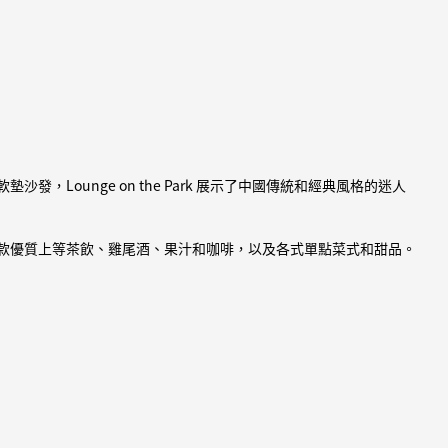
軟墊沙發，Lounge on the Park 展示了中國傳統和經典風格的迷人
包括 15 款優質上等茶飲、雞尾酒、果汁和咖啡，以及各式單點菜式和甜品。