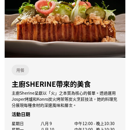
用餐
主廚SHERINE帶來的美食
主廚Sherine呈獻以「火」之本質為核心的餐單。透過運用
Josper烤爐和Konro炭火烤架等炭火烹飪技法，她的料理充
分展現每種食材的深邃風味和層次。
活動日期
星期日
八月 9
中午12:00
-
晚上10:30
星期一
八月 10
中午12:00
-
晚上10:30