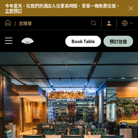
今年夏天，在我們的酒店入住更長時間，享受一晚免費住宿。
立即預訂
全球首頁
吉隆坡
登
我
語
入/
們
言
立
的
即
Book Table
預訂住宿
加
酒
入
店
及
度
假
村