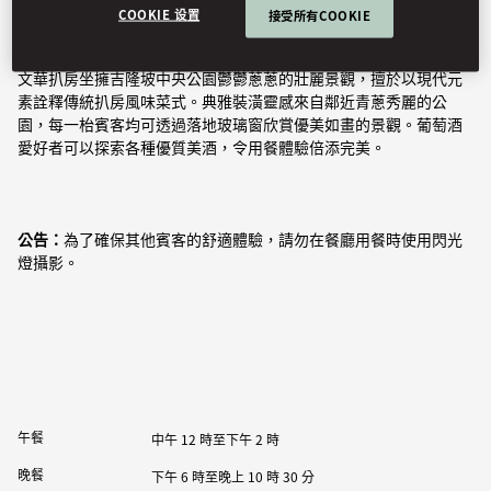
COOKIE 设置
接受所有COOKIE
文華扒房坐擁吉隆坡中央公園鬱鬱蔥蔥的壯麗景觀，擅於以現代元
素詮釋傳統扒房風味菜式。典雅裝潢靈感來自鄰近青蔥秀麗的公
園，每一枱賓客均可透過落地玻璃窗欣賞優美如畫的景觀。葡萄酒
愛好者可以探索各種優質美酒，令用餐體驗倍添完美。
公告：
為了確保其他賓客的舒適體驗，請勿在餐廳用餐時使用閃光
燈攝影。
午餐
中午 12 時至下午 2 時
晚餐
下午 6 時至晚上 10 時 30 分