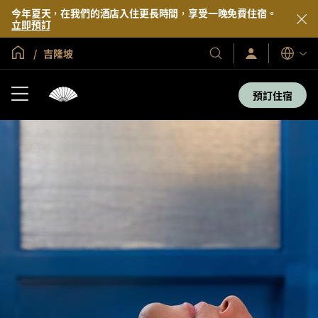
今年夏天，在我們的酒店入住更長時間，享受一晚免費住宿。
立即預訂
全球首頁
吉隆坡
登
我
語
入/
們
言
立
的
即
預訂住宿
加
酒
入
店
及
度
假
村