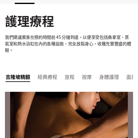
護理療程
我們建議賓客在預約時間前 45 分鐘到達，以便享受包括桑拿室、蒸
氣室和熱水浴缸在內的各種設施，完全放鬆身心，收穫充實豐盛的體
驗。
吉隆坡精髓
經典療程
旅程
按摩
身體護理
面部