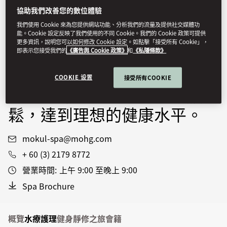
協助我們改善您的數位體驗
師為賓客提供一系列舒適寫意
我們使用 Cookie 來為您提供網站功能、分析我們的流量及提供社交媒體功
的護理療程，不論是療癒按
能。Cookie 設定反映了我們使用的不同 Cookie。我們的 Cookie 政策可提供
更多資訊，說明您可以如何修改 Cookie 設定。如點擊「接受所有 Cookie」，
摩、重煥活力的身體護理療
即表示您接受我們的
《廣告與 Cookie 政策》
和
《私隱條款》
程，還是滋養的面部護理，所
COOKIE 设置
接受所有COOKIE
有項目都能讓您盡享極致放
鬆，達到理想的健康水平。
mokul-spa@mohg.com
+ 60 (3) 2179 8772
營業時間:
上午 9:00 至晚上 9:00
Spa Brochure
概覽
水療護理
健身
靜修之旅
會籍