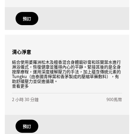
預訂
清心淨意
結合使用婆羅洲松木及檀香混合身體磨砂膏和班蘭葉水進行
淋浴儀式，恢復健康並獲得內心的平靜。緊接其後的是全身
按摩療程，運用深度緩解壓力的手法，加上蘊含傳統元素的
Tungku（由泰國青檸葉和香茅製成的壓縮草藥敷料），有
助舒緩壓力並促進循環。
查看更多
2 小時 30 分鐘
900馬幣
預訂