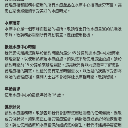
護理療程和服務中使用的所有水療產品在水療中心接待處旁有售，讓
您在家也能繼續享受美好的水療時光。
水療禮節
水療中心是一個寧靜而輕鬆的場所。敬請尊重其他水療貴賓的私隱及
寧靜。敬請務必關閉所有流動裝置。嚴謹使用相機。
扺達水療中心時間
我們懇切建議您提早於預約時間前最少 45 分鐘到達水療中心接待處
辦理登記，以使用熱療及水療設施。如果您不想使用這些設施，請於
預約時間前 15 分鐘前來辦理登記。這讓我們得以向您簡單了解您對
護理療程的期望，也便於您有充足時間更衣，以放鬆的狀態享受即將
開始的護理療程。遲到人士並不會獲得延長療程時間，敬請留意。
年齡要求
使用水療中心的最低年齡為 16 歲。
健康狀況
預約水療服務時，敬請告知我們會影響您體驗服務的任何健康、過敏
或受傷狀況。如果您正在接受醫療監督、藥物治療或處於術後恢復階
段，請在使用熱療和水療設備前諮詢您的醫生。我們不建議孕婦使用