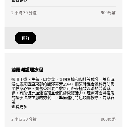
2 小時 30 分鐘
900馬幣
預訂
婆羅洲護理療程
選用丁香、生薑、肉荳蔻、泰國青檸和肉桂等成分，讓您沉
浸在馬來西亞東部的馥郁芬芳之中，而這種混合敷料有助您
平靜身心靈。寶蕾香料混合敷料可帶來極致溫暖的芳香感
覺，有助促進血液循環並使肌膚恢復活力。理療師會將溫暖
的椰子油淋在您的秀髮上，準備進行特色頭部按摩，為感官
帶...
查看更多
2 小時 30 分鐘
900馬幣