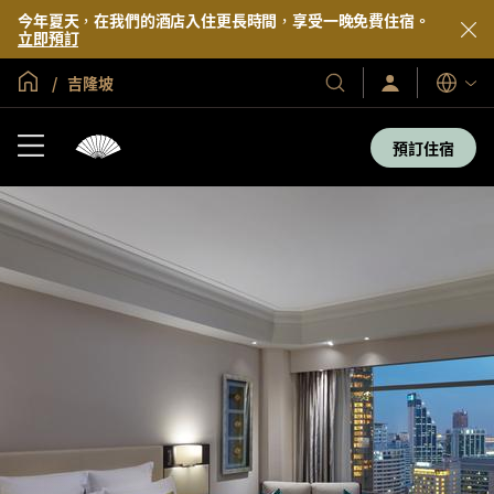
今年夏天，在我們的酒店入住更長時間，享受一晚免費住宿。
立即預訂
全球首頁
吉隆坡
登
我
語
入/
們
言
立
的
即
預訂住宿
加
酒
入
店
及
度
假
村