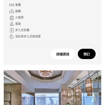
客廳
飯廳
小廚房
客廁
步入式衣櫃
浴缸和步入式淋浴間
詳細資訊
預訂