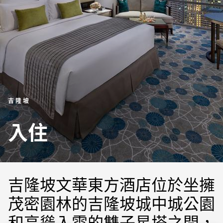
吉隆坡
入住
吉隆坡文華東方酒店位於坐擁
茂密園林的吉隆坡城中城公園
和高聳入雲的雙子星塔之間，