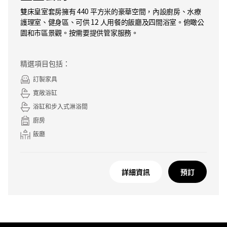
雙床皇室套房擁有 440 平方米的豪華空間，內設廚房、水療
護理室、健身區、可供 12 人用餐的飯廳及四間浴室。俯瞰公
園和市區景觀。按需要提供管家服務。
精選項目包括：
訂製家具
寛敞浴缸
浴缸和步入式淋浴間
廚房
飯廳
詳細資訊
預訂