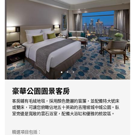
豪華公園園景客房
客房鋪有毛絨地毯，採用顏色艷麗的窗簾，並配備特大號床
或雙床，可讓您俯瞰佔地五十英畝的吉隆坡城中城公園。臥
室旁邊是寬敞的雲石浴室，配備大浴缸和優雅的梳妝區。
精選項目包括：