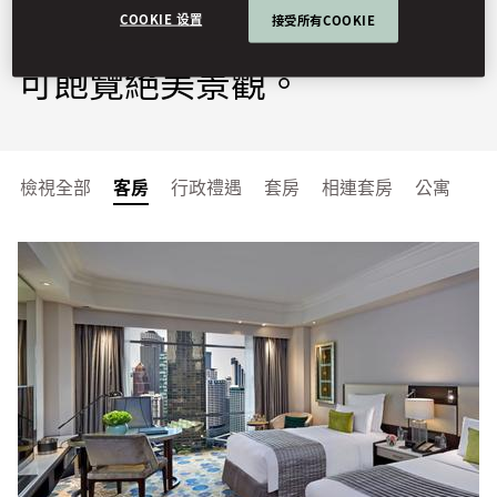
COOKIE 设置
接受所有COOKIE
其設計典雅的客房和精緻套房
可飽覽絕美景觀。
檢視全部
客房
行政禮遇
套房
相連套房
公寓