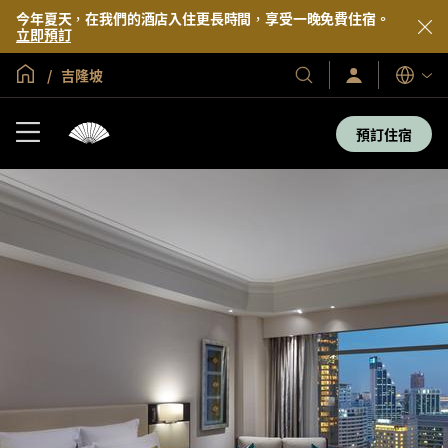
今年夏天，在我們的酒店入住更長時間，享受一晚免費住宿。
立即預訂
全球首頁
吉隆坡
登
我
語
入/
們
言
立
的
即
預訂住宿
加
酒
入
店
及
度
假
村