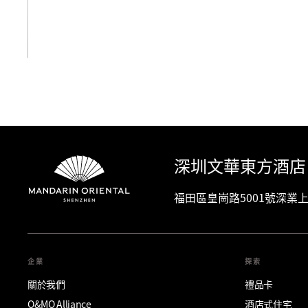
檢視全部
深圳文華東方酒店
福田區皇崗路5001號深業上城A座
企業
探索
關於我們
禮品卡
O&MO Alliance
酒店式住宅