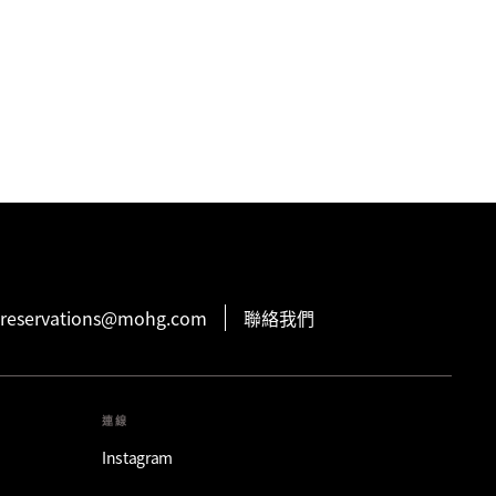
reservations@mohg.com
聯絡我們
連線
Instagram