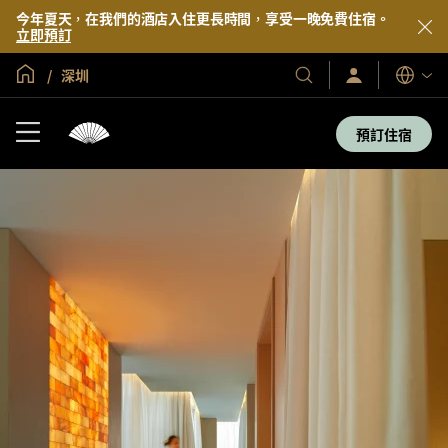
今年夏天，在我們的酒店入住更長時間，享受一晚免費住宿。
立即預訂
全球首頁
深圳
登
我
語
入/
們
言
立
的
即
預訂住宿
加
酒
入
店
及
度
假
村