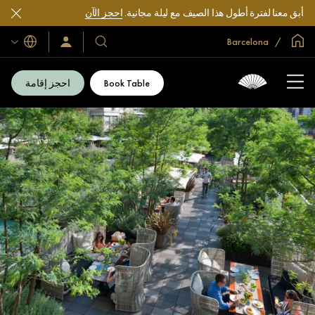
أبق معنا لفترة أطول هذا الصيف مع ليلة مجانية.
احجز الآن
الصفحة الرئيسية العالمية
Barcelona
اللغات
فنادقنا
سجّل
الدخول/
ومنتجعاتنا
انضم
الآن
Book Table
احجز إقامة