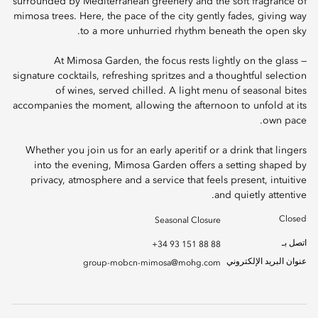
surrounded by Mediterranean greenery and the soft fragrance of
mimosa trees. Here, the pace of the city gently fades, giving way
to a more unhurried rhythm beneath the open sky.
At Mimosa Garden, the focus rests lightly on the glass —
signature cocktails, refreshing spritzes and a thoughtful selection
of wines, served chilled. A light menu of seasonal bites
accompanies the moment, allowing the afternoon to unfold at its
own pace.
Whether you join us for an early aperitif or a drink that lingers
into the evening, Mimosa Garden offers a setting shaped by
privacy, atmosphere and a service that feels present, intuitive
and quietly attentive.
Closed
Seasonal Closure
اتصل بـ
+34 93 151 88 88
عنوان البريد الإلكتروني
group-mobcn-mimosa@mohg.com