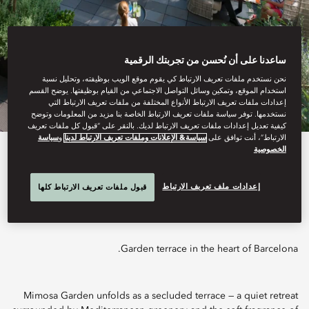
ساعدنا على أن نُحسن من تجربتك الرقمية
نحن نستخدم ملفات تعريف الارتباط كي يقوم موقع الويب بوظيفته، وتحليل نسبة
استخدام الموقع، وتمكين وسائل التواصل الاجتماعي من القيام بوظيفتها. يوضح القسم
إعدادات ملفات تعريف الارتباط الأنواع المختلفة من ملفات تعريف الارتباط التي
نستخدمها. توفر سياسة ملفات تعريف الارتباط الخاصة بنا مزيد من المعلومات وتوضح
كيفية تعديل إعدادات ملفات تعريف الارتباط لديك. بالنقر على “قبول كل ملفات تعريف
الارتباط”، أنت توافق على
سياسة& الإعلانات وملفات تعريف الارتباط لدينا
و
سياسة
الخصوصية
View All
MIMOSA GARDEN
إعدادات ملف تعريف الارتباط
قبول ملفات تعريف الارتباط كلها
Garden terrace in the heart of Barcelona.
Mimosa Garden unfolds as a secluded terrace — a quiet retreat