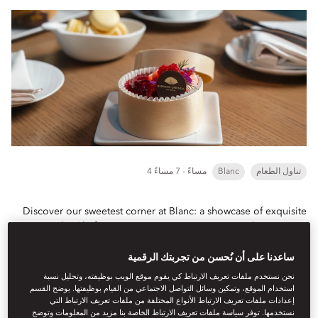
تناول الطعام
Blanc
4 مساءً - 7 مساءً
Discover our sweetest corner at Blanc: a showcase of exquisite
pastries by Chef Josep Esturi. Do not miss our exclusive sweet
collaborations with world-renowned...
ساعدنا على أن نُحسن من تجربتك الرقمية
تعرف على المزيد
نحن نستخدم ملفات تعريف الارتباط كي يقوم موقع الويب بوظيفته، وتحليل نسبة
استخدام الموقع، وتمكين وسائل التواصل الاجتماعي من القيام بوظيفتها. يوضح القسم
Menu
إعدادات ملفات تعريف الارتباط الأنواع المختلفة من ملفات تعريف الارتباط التي
نستخدمها. توفر سياسة ملفات تعريف الارتباط الخاصة بنا مزيد من المعلومات وتوضح