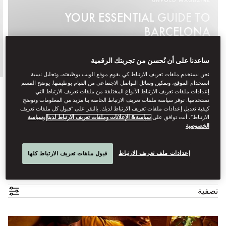
UNFOLD MAGAZINE
YOUR ESSENTIAL GUIDE TO
BARCELONA
See More
ساعدنا على أن نُحسن من تجربتك الرقمية
نحن نستخدم ملفات تعريف الارتباط كي يقوم موقع الويب بوظيفته، وتحليل نسبة
استخدام الموقع، وتمكين وسائل التواصل الاجتماعي من القيام بوظيفتها. يوضح القسم
إعدادات ملفات تعريف الارتباط الأنواع المختلفة من ملفات تعريف الارتباط التي
نستخدمها. توفر سياسة ملفات تعريف الارتباط الخاصة بنا مزيد من المعلومات وتوضح
كيفية تعديل إعدادات ملفات تعريف الارتباط لديك. بالنقر على “قبول كل ملفات تعريف
الارتباط”، أنت توافق على
سياسة& الإعلانات وملفات تعريف الارتباط لدينا
و
سياسة
الخصوصية
إعدادات ملف تعريف الارتباط
قبول ملفات تعريف الارتباط كلها
كل التجارب
الأسرة
المأكولات
الفنون والثقافة
مغامرة
تصفية