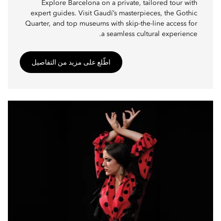
Explore Barcelona on a private, tailored tour with
expert guides. Visit Gaudí’s masterpieces, the Gothic
Quarter, and top museums with skip-the-line access for
a seamless cultural experience.
اطّلع على مزيد من التفاصيل