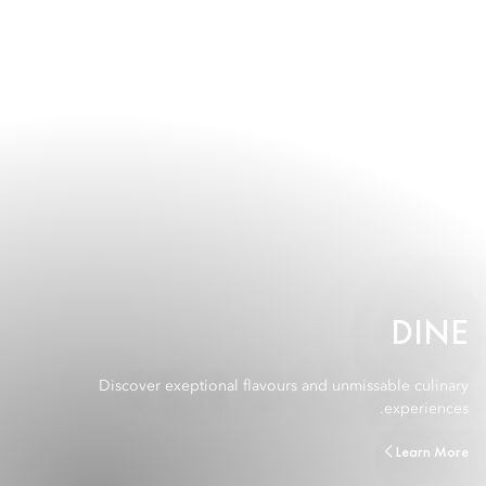
DINE
Discover exeptional flavours and unmissable culinary
experiences.
Learn More