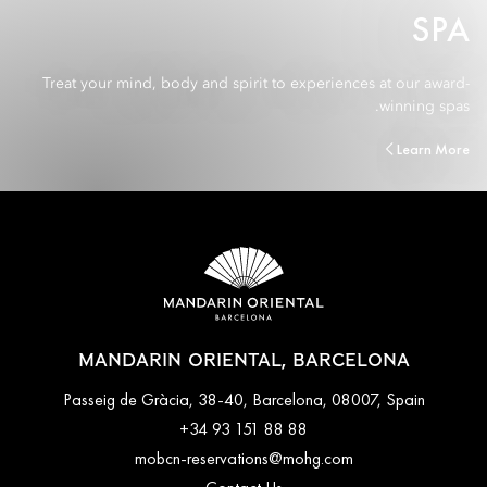
SPA
Treat your mind, body and spirit to experiences at our award-
winning spas.
Learn More
MANDARIN ORIENTAL, BARCELONA
Passeig de Gràcia, 38-40, Barcelona, 08007, Spain
+34 93 151 88 88
mobcn-reservations@mohg.com