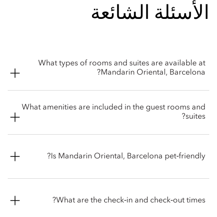
الأسئلة الشائعة
What types of rooms and suites are available at
Mandarin Oriental, Barcelona?
Mandarin Oriental, Barcelona offers a wide selection of
What amenities are included in the guest rooms and
spacious rooms and suites, including Deluxe Rooms and
suites?
Suites, Mandarin Rooms and Suites, Boulevard, Premier and
Terrace Suites. The hotel also offers signature suites like the
Grand Suite, Premier Terrace Suite and the Penthouse Suite.
Rooms and suites feature a range of luxury amenities,
including:
Is Mandarin Oriental, Barcelona pet‑friendly?
High-speed Wi-Fi
The hotel welcomes pets, offering a comfortable stay for both
guests and their four‑legged companions. Guests travelling
What are the check‑in and check‑out times?
Corian Bathroom
with animals are encouraged to contact the hotel before