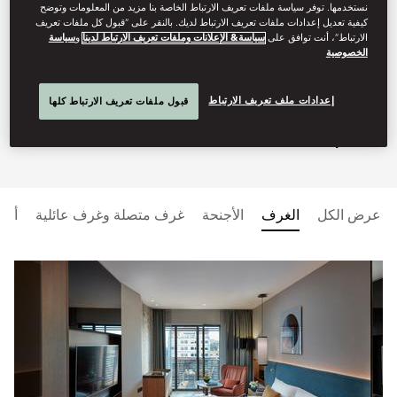
نستخدمها. توفر سياسة ملفات تعريف الارتباط الخاصة بنا مزيد من المعلومات وتوضح
rooms, Michelin-starred restaurant
كيفية تعديل إعدادات ملفات تعريف الارتباط لديك. بالنقر على “قبول كل ملفات تعريف
الارتباط”، أنت توافق على
سياسة& الإعلانات وملفات تعريف الارتباط لدينا
و
سياسة
and fantastic spa make us the
الخصوصية
perfect base to explore the
إعدادات ملف تعريف الارتباط
قبول ملفات تعريف الارتباط كلها
Catalan capital.
عرض الكل
الغرف
الأجنحة
غرف متصلة وغرف عائلية
أجن