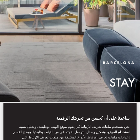
BARCELONA
STAY
With contemporary interiors by
ساعدنا على أن نُحسن من تجربتك الرقمية
revered designer Patricia
نحن نستخدم ملفات تعريف الارتباط كي يقوم موقع الويب بوظيفته، وتحليل نسبة
استخدام الموقع، وتمكين وسائل التواصل الاجتماعي من القيام بوظيفتها. يوضح القسم
Urquiola, our luxurious hotel
إعدادات ملفات تعريف الارتباط الأنواع المختلفة من ملفات تعريف الارتباط التي