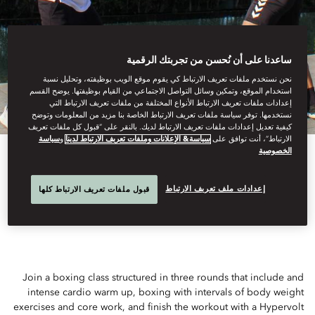
ساعدنا على أن نُحسن من تجربتك الرقمية
نحن نستخدم ملفات تعريف الارتباط كي يقوم موقع الويب بوظيفته، وتحليل نسبة
استخدام الموقع، وتمكين وسائل التواصل الاجتماعي من القيام بوظيفتها. يوضح القسم
إعدادات ملفات تعريف الارتباط الأنواع المختلفة من ملفات تعريف الارتباط التي
نستخدمها. توفر سياسة ملفات تعريف الارتباط الخاصة بنا مزيد من المعلومات وتوضح
كيفية تعديل إعدادات ملفات تعريف الارتباط لديك. بالنقر على “قبول كل ملفات تعريف
الارتباط”، أنت توافق على
سياسة& الإعلانات وملفات تعريف الارتباط لدينا
و
سياسة
الخصوصية
View All
إعدادات ملف تعريف الارتباط
قبول ملفات تعريف الارتباط كلها
BOXING SESSION
Join a boxing class structured in three rounds that include and
intense cardio warm up, boxing with intervals of body weight
exercises and core work, and finish the workout with a Hypervolt