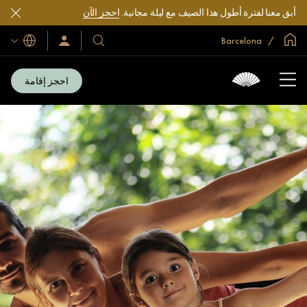
أبق معنا لفترة أطول هذا الصيف مع ليلة مجانية.
احجز الآن
الصفحة الرئيسية العالمية
Barcelona
اللغات
فنادقنا
سجّل
الدخول/
ومنتجعاتنا
انضم
الآن
احجز إقامة