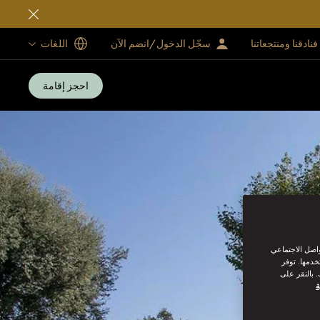
فنادقنا ومنتجعاتنا
سجّل الدخول/انضم الآن
اللغات
احجز إقامة
واصل الاجتماعي
خدمها. توفر
 بالنقر على
ة