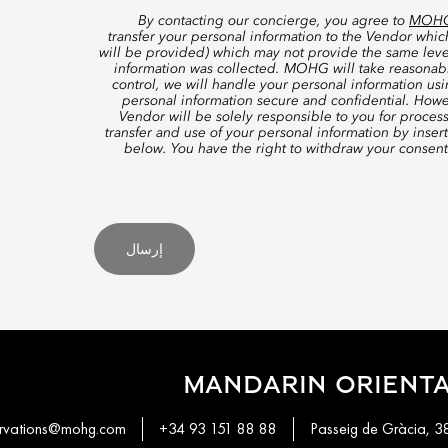
By contacting our concierge, you agree to
MOHG’
transfer your personal information to the Vendor whi
will be provided) which may not provide the same level
information was collected. MOHG will take reasonable
control, we will handle your personal information us
personal information secure and confidential. Howe
Vendor will be solely responsible to you for proces
transfer and use of your personal information by inser
below. You have the right to withdraw your consen
إرسال
MANDARIN ORIENTA
rvations@mohg.com
+34 93 151 88 88
Passeig de Gràcia, 3