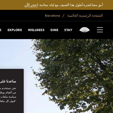
أبق معنا لفترة أطول هذا الصيف مع ليلة مجانية.
احجز الآن
الصفحة الرئيسية العالمية
Barcelona
E
EXPLORE
WELLNESS
DINE
STAY
ساعدنا على 
نحن نستخدم مل
من القيام بوظي
سياسة ملفات تع
“قبول كل ملفا