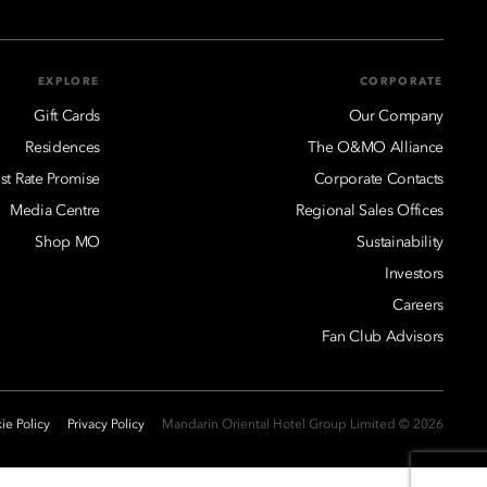
EXPLORE
CORPORATE
Gift Cards
Our Company
Residences
The O&MO Alliance
st Rate Promise
Corporate Contacts
Media Centre
Regional Sales Offices
Shop MO
Sustainability
Investors
Careers
Fan Club Advisors
ie Policy
Privacy Policy
2026 © Mandarin Oriental Hotel Group Limited