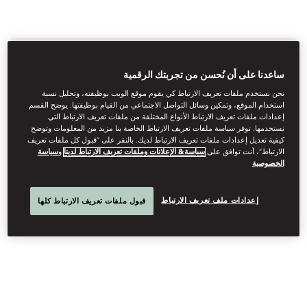
DINING
ساعدنا على أن نُحسن من تجربتك الرقمية
Serving mouth-watering cuisine and drinks in
نحن نستخدم ملفات تعريف الارتباط كي يقوم موقع الويب بوظيفته، وتحليل نسبة
immaculately designed surroundings, our bar and
استخدام الموقع، وتمكين وسائل التواصل الاجتماعي من القيام بوظيفتها. يوضح القسم
إعدادات ملفات تعريف الارتباط الأنواع المختلفة من ملفات تعريف الارتباط التي
restaurants exude enviable style.
نستخدمها. توفر سياسة ملفات تعريف الارتباط الخاصة بنا مزيد من المعلومات وتوضح
كيفية تعديل إعدادات ملفات تعريف الارتباط لديك. بالنقر على “قبول كل ملفات تعريف
الارتباط”، أنت توافق على
سياسة& الإعلانات وملفات تعريف الارتباط لدينا
و
سياسة
See More
الخصوصية
إعدادات ملف تعريف الارتباط
قبول ملفات تعريف الارتباط كلها